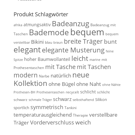
Produkt Schlagwörter
Badeanzug
atmungsaktiv
Badeanzug mit
afrika
bequem
Bademode
Taschen
bequem
breite Träger
bunt
Bikini
blau
verstellbar
braun
elegant
elegante Musterung
feine
leicht
hoher Baumwollanteil
mit
Spitze
marine
mit Tasche
mit Taschen
Prothesentaschen
neue
modern
natürlich
Narbe
Kollektion
ohne Bügel
ohne Naht
ohne Nähte
schlicht
recycelt
schlicht
Prothesen-BH
Prothesentaschen
schwarz
Silikon
schwarz
schmale Träger
selbsthaftend
symmetrisch
sportlich
Tankini
temperaturausgleichend
verstellbare
Therapie
weich
Vorderverschluss
Träger