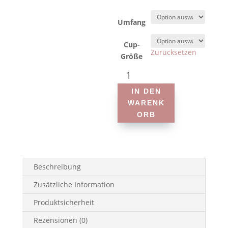
Umfang
Cup-
Zurücksetzen
Größe
Anita
-
IN DEN
6366
WARENK
Style
ORB
Dirban
-
Prothesen-
Badeanzug
Menge
Beschreibung
Zusätzliche Information
Produktsicherheit
Rezensionen (0)