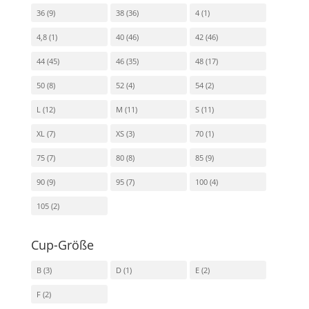
36
(9)
38
(36)
4
(1)
4,8
(1)
40
(46)
42
(46)
44
(45)
46
(35)
48
(17)
50
(8)
52
(4)
54
(2)
L
(12)
M
(11)
S
(11)
XL
(7)
XS
(3)
70
(1)
75
(7)
80
(8)
85
(9)
90
(9)
95
(7)
100
(4)
105
(2)
Cup-Größe
B
(3)
D
(1)
E
(2)
F
(2)