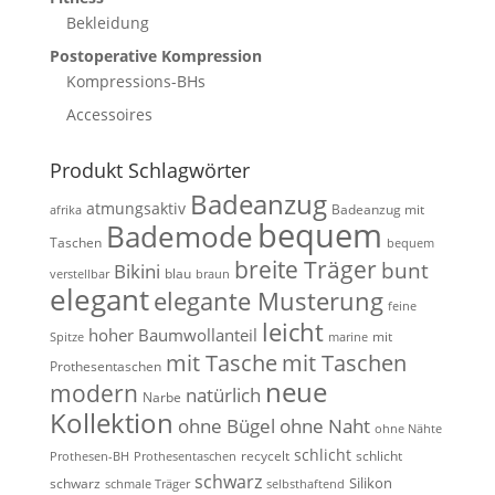
Bekleidung
Postoperative Kompression
Kompressions-BHs
Accessoires
Produkt Schlagwörter
Badeanzug
atmungsaktiv
Badeanzug mit
afrika
bequem
Bademode
Taschen
bequem
breite Träger
bunt
Bikini
blau
verstellbar
braun
elegant
elegante Musterung
feine
leicht
hoher Baumwollanteil
mit
Spitze
marine
mit Tasche
mit Taschen
Prothesentaschen
neue
modern
natürlich
Narbe
Kollektion
ohne Bügel
ohne Naht
ohne Nähte
schlicht
recycelt
schlicht
Prothesen-BH
Prothesentaschen
schwarz
Silikon
schwarz
schmale Träger
selbsthaftend