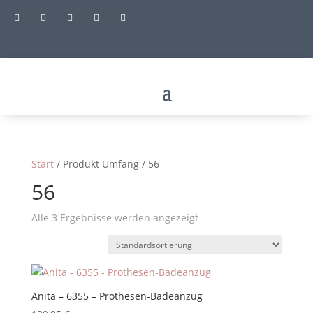





Start
/ Produkt Umfang / 56
56
Alle 3 Ergebnisse werden angezeigt
Anita – 6355 – Prothesen-Badeanzug