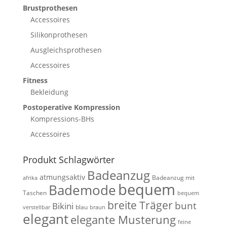
Brustprothesen
Accessoires
Silikonprothesen
Ausgleichsprothesen
Accessoires
Fitness
Bekleidung
Postoperative Kompression
Kompressions-BHs
Accessoires
Produkt Schlagwörter
Badeanzug
atmungsaktiv
Badeanzug mit
afrika
bequem
Bademode
Taschen
bequem
breite Träger
bunt
Bikini
blau
verstellbar
braun
elegant
elegante Musterung
feine