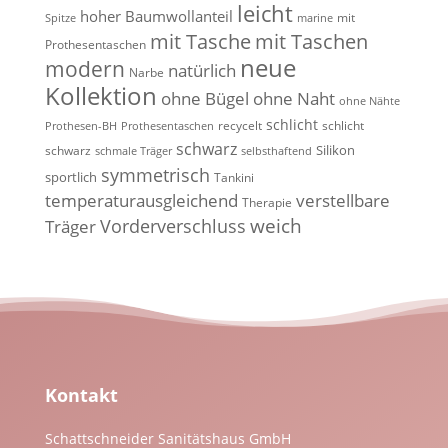
leicht
hoher Baumwollanteil
mit
Spitze
marine
mit Tasche
mit Taschen
Prothesentaschen
neue
modern
natürlich
Narbe
Kollektion
ohne Bügel
ohne Naht
ohne Nähte
schlicht
recycelt
schlicht
Prothesen-BH
Prothesentaschen
schwarz
Silikon
schwarz
schmale Träger
selbsthaftend
symmetrisch
sportlich
Tankini
temperaturausgleichend
verstellbare
Therapie
weich
Vorderverschluss
Träger
Kontakt
Schattschneider Sanitätshaus GmbH