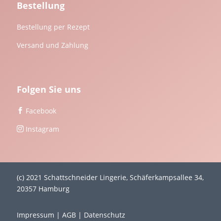
Bestellung
Bestellung per Rezept
Versand und Zahlung
Folgen Sie uns
Facebook

Instagram

(c) 2021 Schattschneider Lingerie, Schäferkampsallee 34,
20357 Hamburg
Impressum
|
AGB
|
Datenschutz