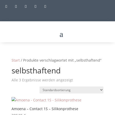





Start
/ Produkte verschlagwortet mit „selbsthaftend“
selbsthaftend
Alle 3 Ergebnisse werden angezeigt
Amoena – Contact 1S – Silikonprothese