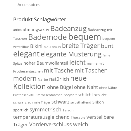
Accessoires
Produkt Schlagwörter
Badeanzug
atmungsaktiv
Badeanzug mit
afrika
bequem
Bademode
Taschen
bequem
breite Träger
bunt
Bikini
blau
verstellbar
braun
elegant
elegante Musterung
feine
leicht
hoher Baumwollanteil
mit
Spitze
marine
mit Tasche
mit Taschen
Prothesentaschen
neue
modern
natürlich
Narbe
Kollektion
ohne Bügel
ohne Naht
ohne Nähte
schlicht
recycelt
schlicht
Prothesen-BH
Prothesentaschen
schwarz
Silikon
schwarz
schmale Träger
selbsthaftend
symmetrisch
sportlich
Tankini
temperaturausgleichend
verstellbare
Therapie
weich
Vorderverschluss
Träger