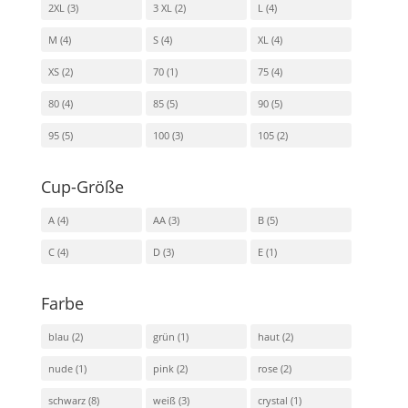
2XL
(3)
3 XL
(2)
L
(4)
M
(4)
S
(4)
XL
(4)
XS
(2)
70
(1)
75
(4)
80
(4)
85
(5)
90
(5)
95
(5)
100
(3)
105
(2)
Cup-Größe
A
(4)
AA
(3)
B
(5)
C
(4)
D
(3)
E
(1)
Farbe
blau
(2)
grün
(1)
haut
(2)
nude
(1)
pink
(2)
rose
(2)
schwarz
(8)
weiß
(3)
crystal
(1)