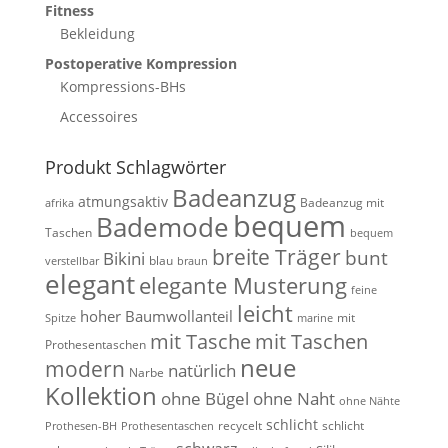
Fitness
Bekleidung
Postoperative Kompression
Kompressions-BHs
Accessoires
Produkt Schlagwörter
Badeanzug
atmungsaktiv
Badeanzug mit
afrika
bequem
Bademode
Taschen
bequem
breite Träger
bunt
Bikini
blau
verstellbar
braun
elegant
elegante Musterung
feine
leicht
hoher Baumwollanteil
mit
Spitze
marine
mit Tasche
mit Taschen
Prothesentaschen
neue
modern
natürlich
Narbe
Kollektion
ohne Bügel
ohne Naht
ohne Nähte
schlicht
recycelt
schlicht
Prothesen-BH
Prothesentaschen