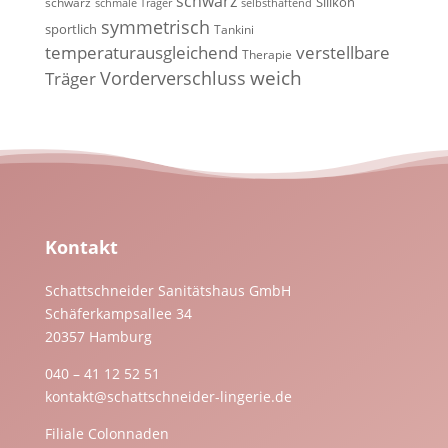
schwarz
Silikon
schwarz
schmale Träger
selbsthaftend
symmetrisch
sportlich
Tankini
temperaturausgleichend
verstellbare
Therapie
weich
Vorderverschluss
Träger
Kontakt
Schattschneider Sanitätshaus GmbH
Schäferkampsallee 34
20357 Hamburg
040 – 41 12 52 51
kontakt@schattschneider-lingerie.de
Filiale Colonnaden