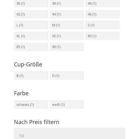
36
(1)
38
(1)
40
(1)
42
(1)
44
(1)
46
(1)
L
(1)
M
(1)
S
(1)
XL
(1)
XS
(1)
80
(1)
85
(1)
90
(1)
Cup-Größe
B
(1)
D
(1)
Farbe
schwarz
(1)
weiß
(1)
Nach Preis filtern
Min.