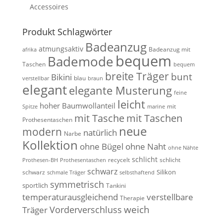
Accessoires
Produkt Schlagwörter
Badeanzug
atmungsaktiv
Badeanzug mit
afrika
bequem
Bademode
Taschen
bequem
breite Träger
bunt
Bikini
blau
verstellbar
braun
elegant
elegante Musterung
feine
leicht
hoher Baumwollanteil
mit
Spitze
marine
mit Tasche
mit Taschen
Prothesentaschen
neue
modern
natürlich
Narbe
Kollektion
ohne Bügel
ohne Naht
ohne Nähte
schlicht
recycelt
schlicht
Prothesen-BH
Prothesentaschen
schwarz
Silikon
schwarz
schmale Träger
selbsthaftend
symmetrisch
sportlich
Tankini
temperaturausgleichend
verstellbare
Therapie
weich
Vorderverschluss
Träger