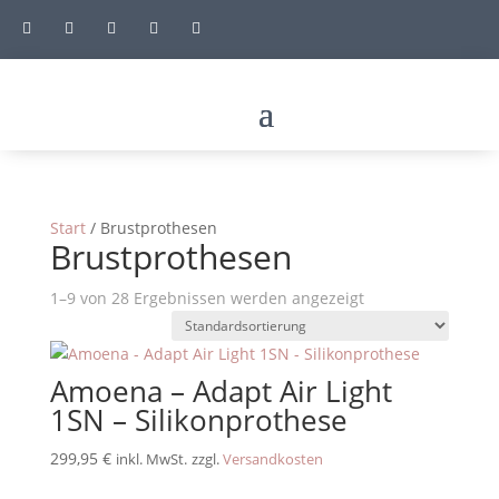





Start
/ Brustprothesen
Brustprothesen
1–9 von 28 Ergebnissen werden angezeigt
Amoena – Adapt Air Light
1SN – Silikonprothese
299,95
€
inkl. MwSt.
zzgl.
Versandkosten