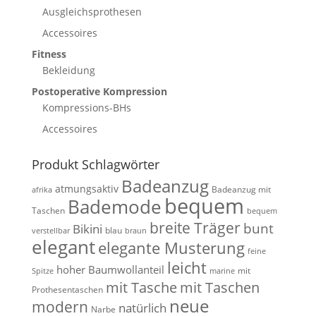
Ausgleichsprothesen
Accessoires
Fitness
Bekleidung
Postoperative Kompression
Kompressions-BHs
Accessoires
Produkt Schlagwörter
Badeanzug
atmungsaktiv
Badeanzug mit
afrika
bequem
Bademode
Taschen
bequem
breite Träger
bunt
Bikini
blau
verstellbar
braun
elegant
elegante Musterung
feine
leicht
hoher Baumwollanteil
mit
Spitze
marine
mit Tasche
mit Taschen
Prothesentaschen
neue
modern
natürlich
Narbe