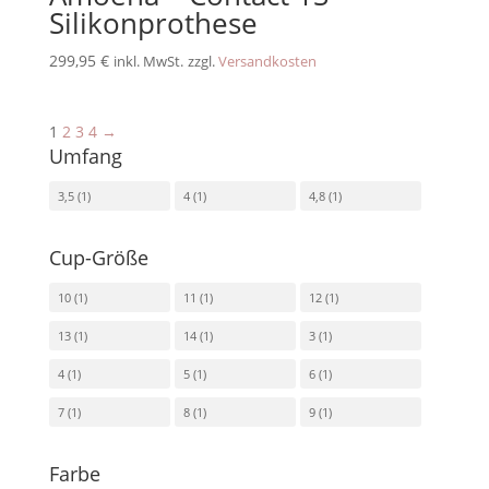
Silikonprothese
299,95
€
inkl. MwSt.
zzgl.
Versandkosten
1
2
3
4
→
Umfang
3,5
(1)
4
(1)
4,8
(1)
Cup-Größe
10
(1)
11
(1)
12
(1)
13
(1)
14
(1)
3
(1)
4
(1)
5
(1)
6
(1)
7
(1)
8
(1)
9
(1)
Farbe