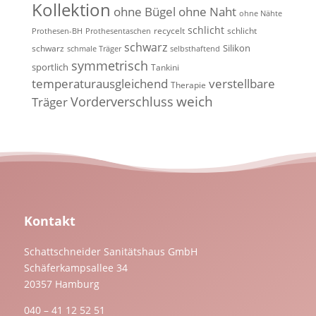
Kollektion
ohne Bügel
ohne Naht
ohne Nähte
schlicht
recycelt
schlicht
Prothesen-BH
Prothesentaschen
schwarz
Silikon
schwarz
schmale Träger
selbsthaftend
symmetrisch
sportlich
Tankini
temperaturausgleichend
verstellbare
Therapie
weich
Vorderverschluss
Träger
Kontakt
Schattschneider Sanitätshaus GmbH
Schäferkampsallee 34
20357 Hamburg
040 – 41 12 52 51