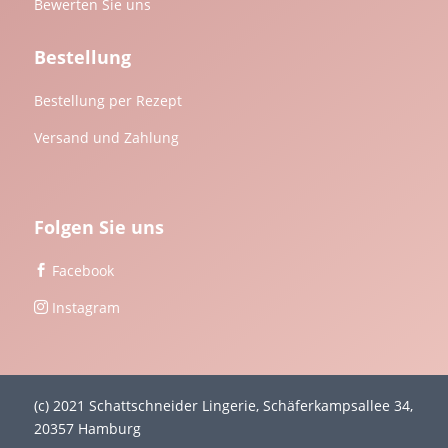
Bewerten Sie uns
Bestellung
Bestellung per Rezept
Versand und Zahlung
Folgen Sie uns
Facebook

Instagram

(c) 2021 Schattschneider Lingerie, Schäferkampsallee 34,
20357 Hamburg