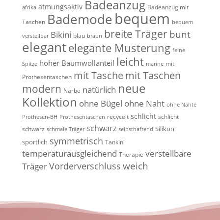
Badeanzug
atmungsaktiv
Badeanzug mit
afrika
bequem
Bademode
Taschen
bequem
breite Träger
bunt
Bikini
blau
verstellbar
braun
elegant
elegante Musterung
feine
leicht
hoher Baumwollanteil
mit
Spitze
marine
mit Tasche
mit Taschen
Prothesentaschen
neue
modern
natürlich
Narbe
Kollektion
ohne Bügel
ohne Naht
ohne Nähte
schlicht
recycelt
schlicht
Prothesen-BH
Prothesentaschen
schwarz
Silikon
schwarz
schmale Träger
selbsthaftend
symmetrisch
sportlich
Tankini
temperaturausgleichend
verstellbare
Therapie
weich
Vorderverschluss
Träger