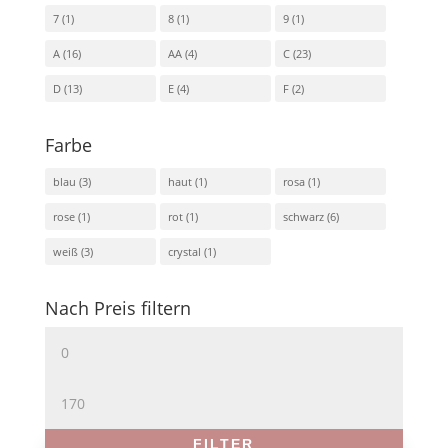
7
(1)
8
(1)
9
(1)
A
(16)
AA
(4)
C
(23)
D
(13)
E
(4)
F
(2)
Farbe
blau
(3)
haut
(1)
rosa
(1)
rose
(1)
rot
(1)
schwarz
(6)
weiß
(3)
crystal
(1)
Nach Preis filtern
Min.
Preis
Max.
Preis
FILTER