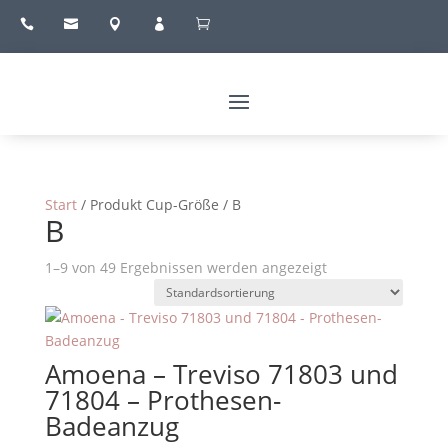





Start
/ Produkt Cup-Größe / B
B
1–9 von 49 Ergebnissen werden angezeigt
Amoena – Treviso 71803 und
71804 – Prothesen-
Badeanzug