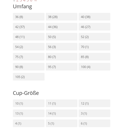
Umfang
36
(8)
38
(28)
40
(38)
42
(37)
44
(36)
46
(27)
48
(11)
50
(5)
52
(2)
54
(2)
56
(3)
70
(1)
75
(7)
80
(7)
85
(8)
90
(8)
95
(7)
100
(4)
105
(2)
Cup-Größe
10
(1)
11
(1)
12
(1)
13
(1)
14
(1)
3
(1)
4
(1)
5
(1)
6
(1)