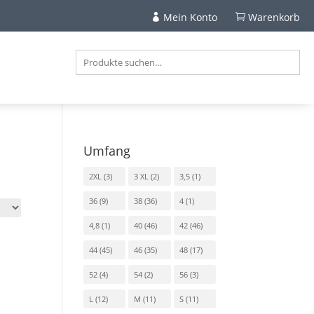
Mein Konto
Warenkorb


Umfang
2XL
(3)
3 XL
(2)
3,5
(1)
36
(9)
38
(36)
4
(1)
4,8
(1)
40
(46)
42
(46)
44
(45)
46
(35)
48
(17)
52
(4)
54
(2)
56
(3)
L
(12)
M
(11)
S
(11)