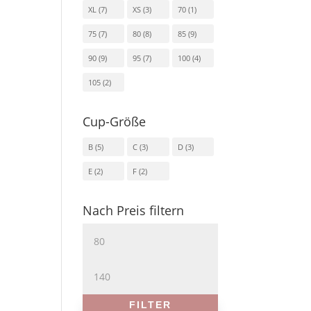
XL
(7)
XS
(3)
70
(1)
75
(7)
80
(8)
85
(9)
90
(9)
95
(7)
100
(4)
105
(2)
Cup-Größe
B
(5)
C
(3)
D
(3)
E
(2)
F
(2)
Nach Preis filtern
Min.
Preis
Max.
Preis
FILTER