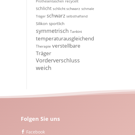
recycelt
Prothesentaschen
schlicht
schlicht schwarz
schmale
schwarz
Träger
selbsthaftend
Silikon
sportlich
symmetrisch
Tankini
temperaturausgleichend
verstellbare
Therapie
Träger
Vorderverschluss
weich
Folgen Sie uns
Facebook
