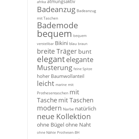
atmungsaktiv
afrika
Badeanzug
Badeanzug
mit Taschen
Bademode
bequem
bequem
Bikini
blau
verstellbar
braun
breite Träger
bunt
elegant
elegante
Musterung
feine Spitze
hoher Baumwollanteil
leicht
mit
marine
mit
Prothesentaschen
Tasche
mit Taschen
modern
natürlich
Narbe
neue Kollektion
ohne Bügel
ohne Naht
ohne Nähte
Prothesen-BH