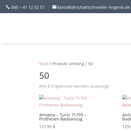
040 – 41 12 52 51
kontakt@schattschneider-lingerie.de


Start
/ Produkt Umfang / 50
50
Alle 8 Ergebnisse werden angezeigt
Amoena – Turin 71793 –
Anit
Prothesen-Badeanzug
Bad
121,95
€
129