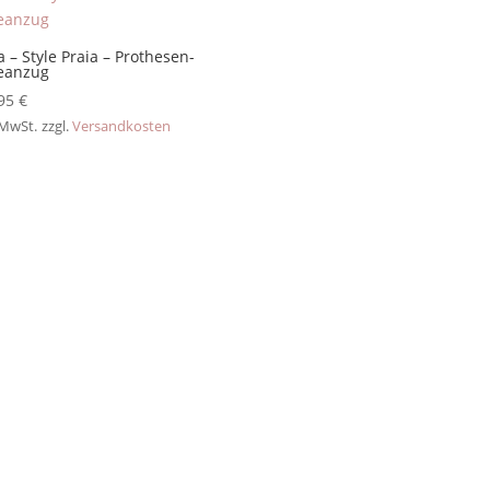
a – Style Praia – Prothesen-
eanzug
,95
€
 MwSt.
zzgl.
Versandkosten