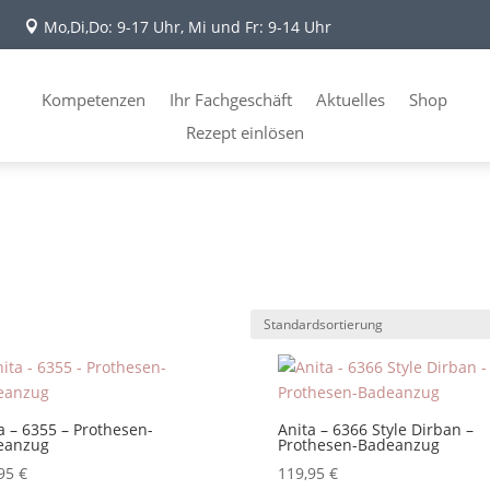
Mo,Di,Do: 9-17 Uhr, Mi und Fr: 9-14 Uhr

Kompetenzen
Ihr Fachgeschäft
Aktuelles
Shop
Rezept einlösen
a – 6355 – Prothesen-
Anita – 6366 Style Dirban –
eanzug
Prothesen-Badeanzug
,95
€
119,95
€