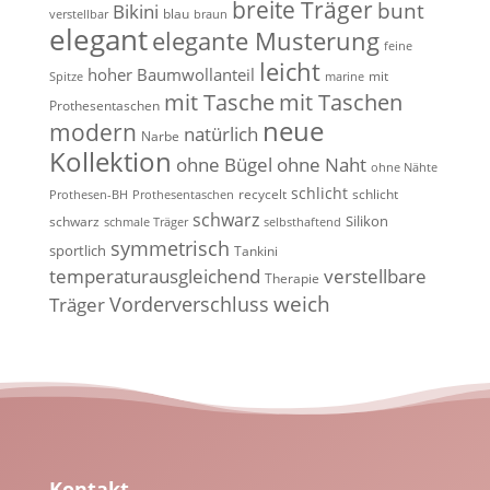
breite Träger
bunt
Bikini
blau
verstellbar
braun
elegant
elegante Musterung
feine
leicht
hoher Baumwollanteil
mit
Spitze
marine
mit Tasche
mit Taschen
Prothesentaschen
neue
modern
natürlich
Narbe
Kollektion
ohne Bügel
ohne Naht
ohne Nähte
schlicht
recycelt
schlicht
Prothesen-BH
Prothesentaschen
schwarz
Silikon
schwarz
schmale Träger
selbsthaftend
symmetrisch
sportlich
Tankini
temperaturausgleichend
verstellbare
Therapie
weich
Vorderverschluss
Träger
Kontakt