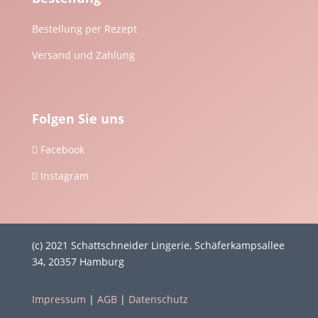
Bestellung per Rezept
Versand und Zahlung
Folgen Sie uns
Facebook

Instagram

(c) 2021 Schattschneider Lingerie, Schäferkampsallee
34, 20357 Hamburg
Impressum
|
AGB
|
Datenschutz