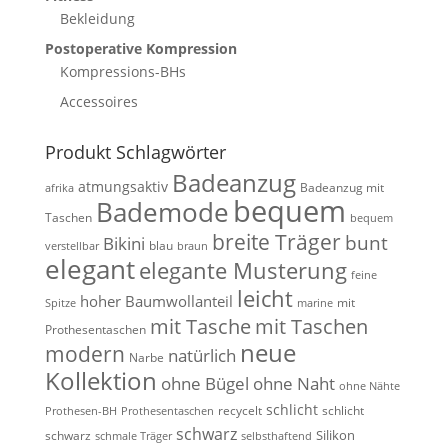
Bekleidung
Postoperative Kompression
Kompressions-BHs
Accessoires
Produkt Schlagwörter
Badeanzug
atmungsaktiv
Badeanzug mit
afrika
bequem
Bademode
Taschen
bequem
breite Träger
bunt
Bikini
blau
verstellbar
braun
elegant
elegante Musterung
feine
leicht
hoher Baumwollanteil
mit
Spitze
marine
mit Tasche
mit Taschen
Prothesentaschen
neue
modern
natürlich
Narbe
Kollektion
ohne Bügel
ohne Naht
ohne Nähte
schlicht
recycelt
schlicht
Prothesen-BH
Prothesentaschen
schwarz
Silikon
schwarz
schmale Träger
selbsthaftend