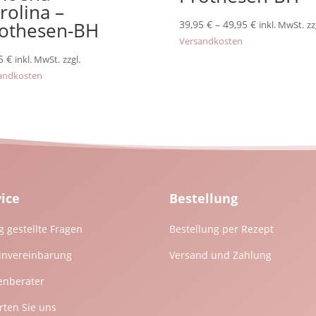
rolina –
othesen-BH
39,95
€
–
49,95
€
inkl. MwSt.
zz
Versandkosten
95
€
inkl. MwSt.
zzgl.
andkosten
vice
Bestellung
g gestellte Fragen
Bestellung per Rezept
invereinbarung
Versand und Zahlung
enberater
ten Sie uns