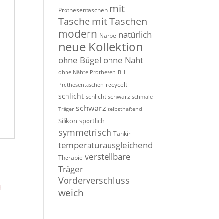
mit
Prothesentaschen
Tasche
mit Taschen
modern
natürlich
Narbe
neue Kollektion
ohne Bügel
ohne Naht
ohne Nähte
Prothesen-BH
recycelt
Prothesentaschen
schlicht
schlicht schwarz
schmale
schwarz
Träger
selbsthaftend
Silikon
sportlich
symmetrisch
Tankini
temperaturausgleichend
verstellbare
Therapie
Träger
Vorderverschluss
weich