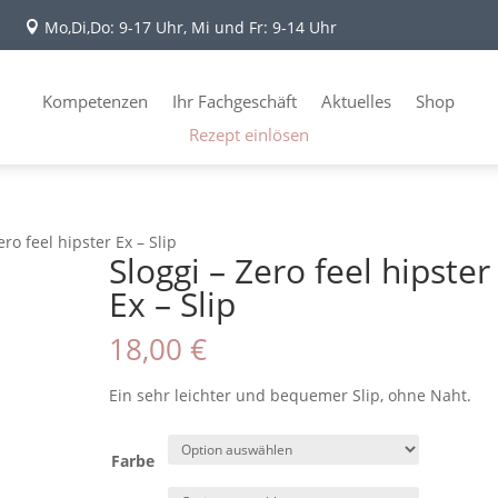
Mo,Di,Do: 9-17 Uhr, Mi und Fr: 9-14 Uhr

Kompetenzen
Ihr Fachgeschäft
Aktuelles
Shop
Rezept einlösen
ero feel hipster Ex – Slip
Sloggi – Zero feel hipster
Ex – Slip
18,00
€
Ein sehr leichter und bequemer Slip, ohne Naht.
Farbe