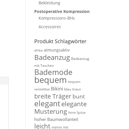
Bekleidung
Postoperative Kompression
Kompressions-BHs
Accessoires
Produkt Schlagwörter
atmungsaktiv
afrika
Badeanzug
Badeanzug
mit Taschen
Bademode
bequem
bequem
Bikini
blau
verstellbar
braun
breite Träger
bunt
elegant
elegante
Musterung
feine Spitze
hoher Baumwollanteil
leicht
mit
marine