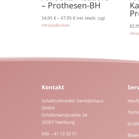
– Prothesen-BH
Ka
Pr
54,95
€
–
67,95
€
inkl. MwSt.
zzgl.
Versandkosten
82,
Vers
Kontakt
Ser
Schattschneider Sanitätshaus
Häufi
GmbH
Term
Schäferkampsallee 34
20357 Hamburg
Größ
040 – 41 12 52 51
Bewer