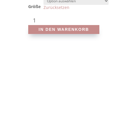
Größe
Zurücksetzen
Sloggi
-
IN DEN WARENKORB
Zero
feel
hipster
Ex
-
Slip
Menge