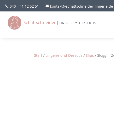
040 – 41 12 52 51
kontakt@schattschneider-lingerie.de


Start
/
Lingerie und Dessous
/
Slips
/ Sloggi – Z