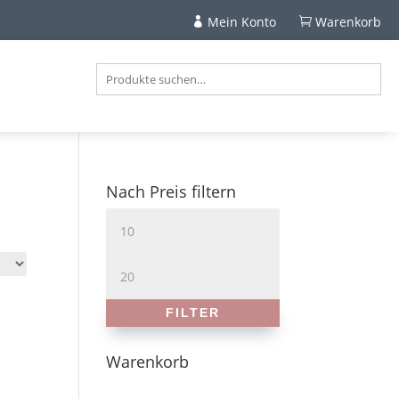
Mein Konto
Warenkorb


Nach Preis filtern
Min.
Preis
Max.
Preis
FILTER
Warenkorb