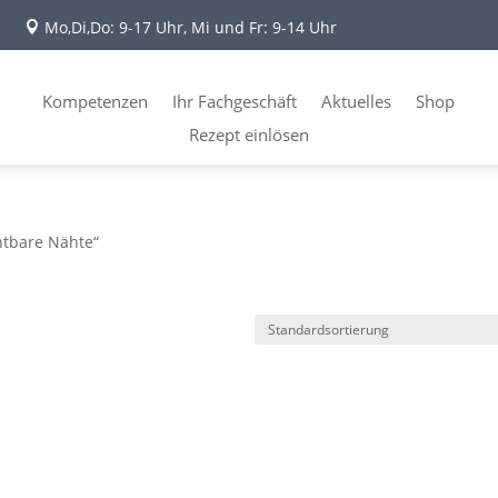
Mo,Di,Do: 9-17 Uhr, Mi und Fr: 9-14 Uhr

Kompetenzen
Ihr Fachgeschäft
Aktuelles
Shop
Rezept einlösen
htbare Nähte“