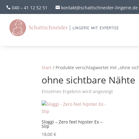
040 – 41 12 52 51
kontakt@schattschneider-lingerie.de


Start
/ Produkte verschlagwortet mit „ohne sic
ohne sichtbare Nähte
Einzelnes Ergebnis wird angezeigt
Sloggi – Zero feel hipster Ex –
Slip
18,00
€