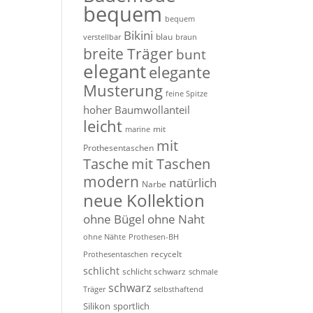
bequem
bequem
Bikini
blau
verstellbar
braun
breite Träger
bunt
elegant
elegante
Musterung
feine Spitze
hoher Baumwollanteil
leicht
mit
marine
mit
Prothesentaschen
Tasche
mit Taschen
modern
natürlich
Narbe
neue Kollektion
ohne Bügel
ohne Naht
ohne Nähte
Prothesen-BH
recycelt
Prothesentaschen
schlicht
schlicht schwarz
schmale
schwarz
Träger
selbsthaftend
Silikon
sportlich