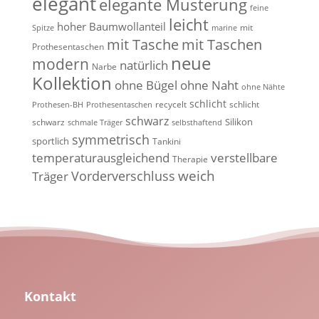
elegant
elegante Musterung
feine
leicht
hoher Baumwollanteil
mit
Spitze
marine
mit Tasche
mit Taschen
Prothesentaschen
neue
modern
natürlich
Narbe
Kollektion
ohne Bügel
ohne Naht
ohne Nähte
schlicht
recycelt
schlicht
Prothesen-BH
Prothesentaschen
schwarz
Silikon
schwarz
schmale Träger
selbsthaftend
symmetrisch
sportlich
Tankini
temperaturausgleichend
verstellbare
Therapie
weich
Vorderverschluss
Träger
Kontakt