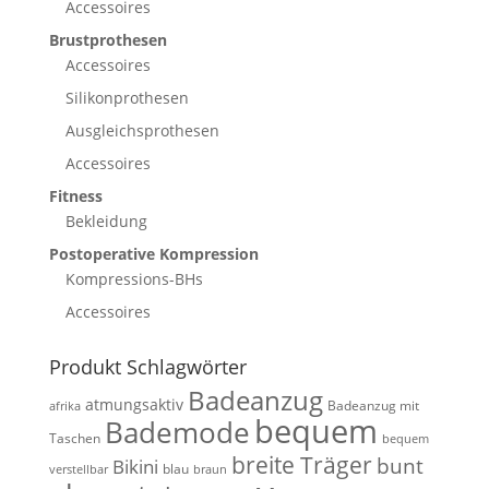
Accessoires
Brustprothesen
Accessoires
Silikonprothesen
Ausgleichsprothesen
Accessoires
Fitness
Bekleidung
Postoperative Kompression
Kompressions-BHs
Accessoires
Produkt Schlagwörter
Badeanzug
atmungsaktiv
Badeanzug mit
afrika
bequem
Bademode
Taschen
bequem
breite Träger
bunt
Bikini
blau
verstellbar
braun