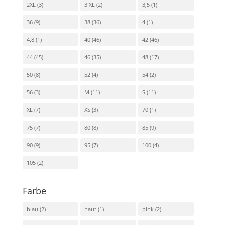
2XL
(3)
3 XL
(2)
3,5
(1)
36
(9)
38
(36)
4
(1)
4,8
(1)
40
(46)
42
(46)
44
(45)
46
(35)
48
(17)
50
(8)
52
(4)
54
(2)
56
(3)
M
(11)
S
(11)
XL
(7)
XS
(3)
70
(1)
75
(7)
80
(8)
85
(9)
90
(9)
95
(7)
100
(4)
105
(2)
Farbe
blau
(2)
haut
(1)
pink
(2)