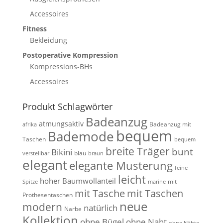
Accessoires
Fitness
Bekleidung
Postoperative Kompression
Kompressions-BHs
Accessoires
Produkt Schlagwörter
Badeanzug
atmungsaktiv
Badeanzug mit
afrika
bequem
Bademode
Taschen
bequem
breite Träger
bunt
Bikini
blau
verstellbar
braun
elegant
elegante Musterung
feine
leicht
hoher Baumwollanteil
mit
Spitze
marine
mit Tasche
mit Taschen
Prothesentaschen
neue
modern
natürlich
Narbe
Kollektion
ohne Bügel
ohne Naht