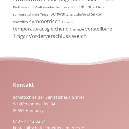
ohne Nähte
schlicht
recycelt
schlicht
Prothesen-BH
Prothesentaschen
schwarz
Silikon
schwarz
schmale Träger
selbsthaftend
symmetrisch
sportlich
Tankini
temperaturausgleichend
verstellbare
Therapie
weich
Vorderverschluss
Träger
Kontakt
Schattschneider Sanitätshaus GmbH
Schäferkampsallee 34
20357 Hamburg
040 – 41 12 52 51
kontakt@schattschneider-lingerie.de