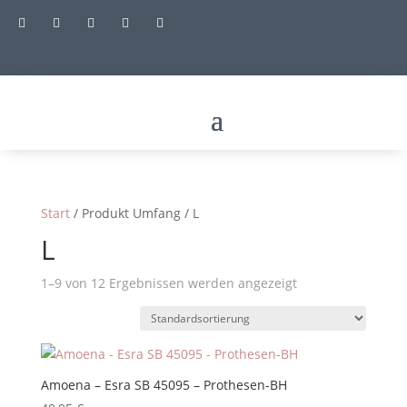





Start
/ Produkt Umfang / L
L
1–9 von 12 Ergebnissen werden angezeigt
Amoena – Esra SB 45095 – Prothesen-BH