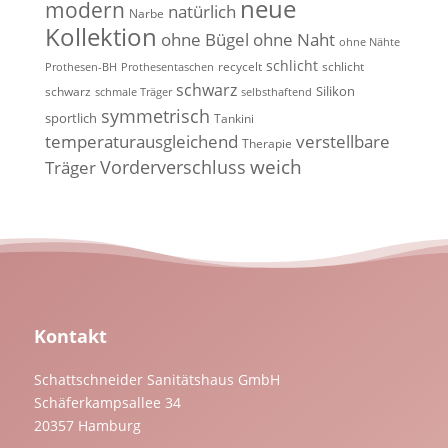
neue
modern
natürlich
Narbe
Kollektion
ohne Bügel
ohne Naht
ohne Nähte
schlicht
recycelt
schlicht
Prothesen-BH
Prothesentaschen
schwarz
Silikon
schwarz
schmale Träger
selbsthaftend
symmetrisch
sportlich
Tankini
temperaturausgleichend
verstellbare
Therapie
weich
Vorderverschluss
Träger
Kontakt
Schattschneider Sanitätshaus GmbH
Schäferkampsallee 34
20357 Hamburg