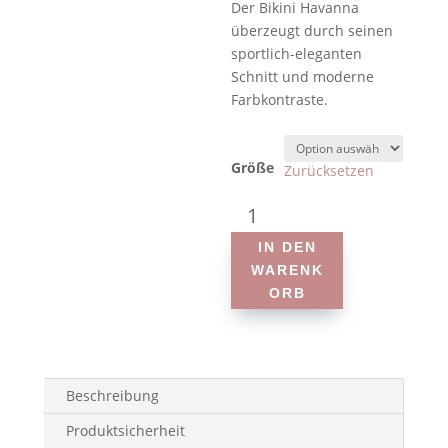
Der Bikini Havanna
überzeugt durch seinen
sportlich-eleganten
Schnitt und moderne
Farbkontraste.
Größe
Zurücksetzen
Ipanii
-
IN DEN
Bikini
WARENK
Havanna
ORB
-
Prothesen-
Bikini
Menge
Beschreibung
Produktsicherheit