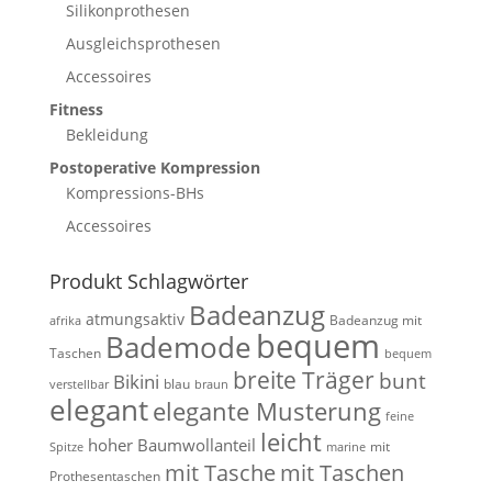
Silikonprothesen
Ausgleichsprothesen
Accessoires
Fitness
Bekleidung
Postoperative Kompression
Kompressions-BHs
Accessoires
Produkt Schlagwörter
Badeanzug
atmungsaktiv
Badeanzug mit
afrika
bequem
Bademode
Taschen
bequem
breite Träger
bunt
Bikini
blau
verstellbar
braun
elegant
elegante Musterung
feine
leicht
hoher Baumwollanteil
mit
Spitze
marine
mit Tasche
mit Taschen
Prothesentaschen