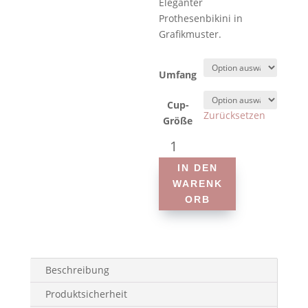
Eleganter
Prothesenbikini in
Grafikmuster.
Umfang
Cup-
Zurücksetzen
Größe
Anita
-
IN DEN
Style
WARENK
Laila
ORB
6520
-
Prothesen-
Bikini
Menge
Beschreibung
Produktsicherheit