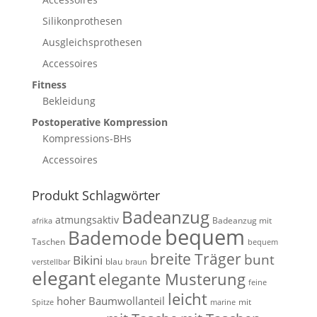
Silikonprothesen
Ausgleichsprothesen
Accessoires
Fitness
Bekleidung
Postoperative Kompression
Kompressions-BHs
Accessoires
Produkt Schlagwörter
Badeanzug
atmungsaktiv
Badeanzug mit
afrika
bequem
Bademode
Taschen
bequem
breite Träger
bunt
Bikini
blau
verstellbar
braun
elegant
elegante Musterung
feine
leicht
hoher Baumwollanteil
mit
Spitze
marine