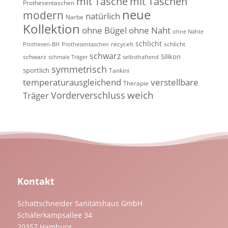
mit Tasche
mit Taschen
Prothesentaschen
neue
modern
natürlich
Narbe
Kollektion
ohne Bügel
ohne Naht
ohne Nähte
schlicht
recycelt
schlicht
Prothesen-BH
Prothesentaschen
schwarz
Silikon
schwarz
schmale Träger
selbsthaftend
symmetrisch
sportlich
Tankini
temperaturausgleichend
verstellbare
Therapie
weich
Vorderverschluss
Träger
Kontakt
Schattschneider Sanitätshaus GmbH
Schäferkampsallee 34
20357 Hamburg