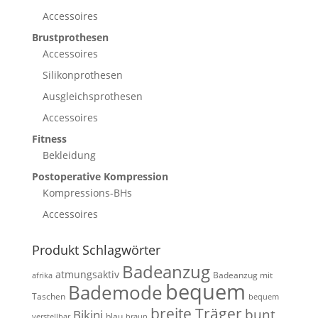
Accessoires
Brustprothesen
Accessoires
Silikonprothesen
Ausgleichsprothesen
Accessoires
Fitness
Bekleidung
Postoperative Kompression
Kompressions-BHs
Accessoires
Produkt Schlagwörter
Badeanzug
atmungsaktiv
Badeanzug mit
afrika
bequem
Bademode
Taschen
bequem
breite Träger
bunt
Bikini
blau
verstellbar
braun