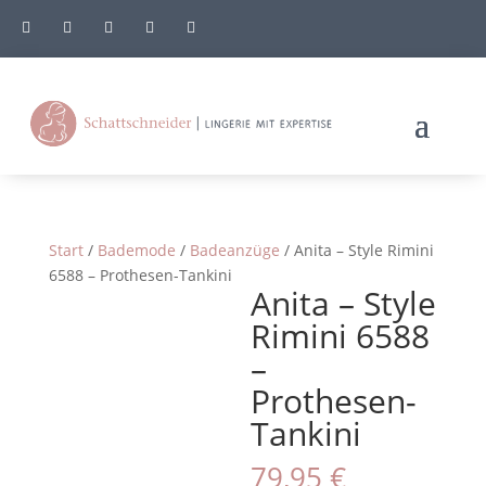





Start
/
Bademode
/
Badeanzüge
/ Anita – Style Rimini
6588 – Prothesen-Tankini
Anita – Style
Rimini 6588
–
Prothesen-
Tankini
79,95
€