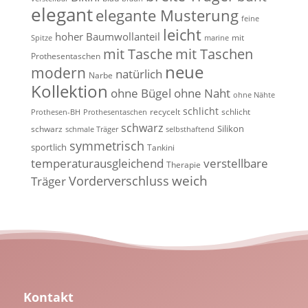
elegant
elegante Musterung
feine
leicht
hoher Baumwollanteil
mit
Spitze
marine
mit Tasche
mit Taschen
Prothesentaschen
neue
modern
natürlich
Narbe
Kollektion
ohne Bügel
ohne Naht
ohne Nähte
schlicht
recycelt
schlicht
Prothesen-BH
Prothesentaschen
schwarz
Silikon
schwarz
schmale Träger
selbsthaftend
symmetrisch
sportlich
Tankini
temperaturausgleichend
verstellbare
Therapie
weich
Vorderverschluss
Träger
Kontakt