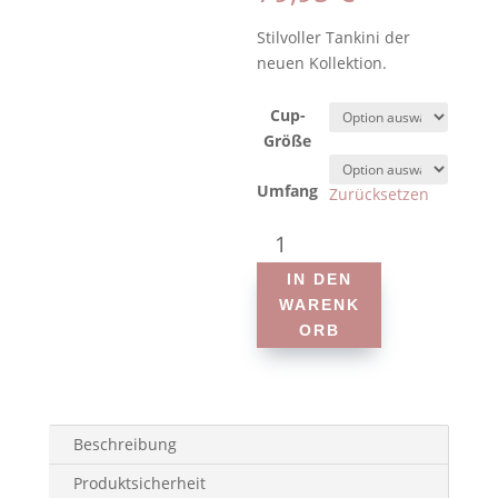
Stilvoller Tankini der
neuen Kollektion.
Cup-
Größe
Umfang
Zurücksetzen
Anita
-
IN DEN
Style
WARENK
Rimini
ORB
6588
-
Prothesen-
Tankini
Menge
Beschreibung
Produktsicherheit