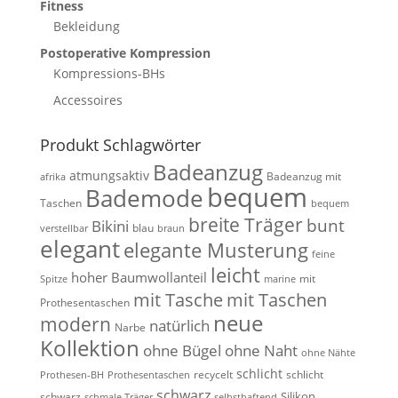
Fitness
Bekleidung
Postoperative Kompression
Kompressions-BHs
Accessoires
Produkt Schlagwörter
Badeanzug
atmungsaktiv
Badeanzug mit
afrika
bequem
Bademode
Taschen
bequem
breite Träger
bunt
Bikini
blau
verstellbar
braun
elegant
elegante Musterung
feine
leicht
hoher Baumwollanteil
mit
Spitze
marine
mit Tasche
mit Taschen
Prothesentaschen
neue
modern
natürlich
Narbe
Kollektion
ohne Bügel
ohne Naht
ohne Nähte
schlicht
recycelt
schlicht
Prothesen-BH
Prothesentaschen
schwarz
Silikon
schwarz
schmale Träger
selbsthaftend