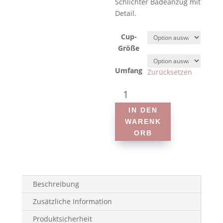
Schlichter Badeanzug mit
Detail.
Cup-
Größe
Umfang
Zurücksetzen
Anita
-
IN DEN
6207
WARENK
Style
ORB
Alva
-
Prothesen-
Badeanzug
Menge
Beschreibung
Zusätzliche Information
Produktsicherheit