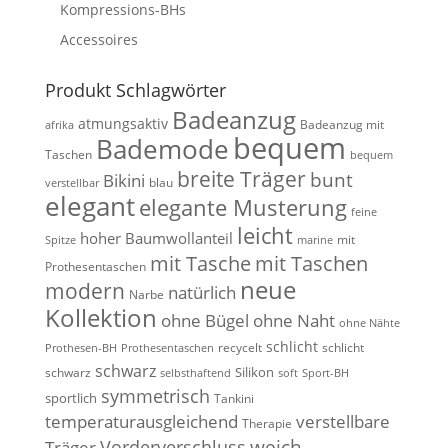
Kompressions-BHs
Accessoires
Produkt Schlagwörter
Badeanzug
atmungsaktiv
Badeanzug mit
afrika
bequem
Bademode
Taschen
bequem
breite Träger
bunt
Bikini
blau
verstellbar
elegant
elegante Musterung
feine
leicht
hoher Baumwollanteil
mit
Spitze
marine
mit Tasche
mit Taschen
Prothesentaschen
neue
modern
natürlich
Narbe
Kollektion
ohne Bügel
ohne Naht
ohne Nähte
schlicht
recycelt
schlicht
Prothesen-BH
Prothesentaschen
schwarz
Silikon
schwarz
selbsthaftend
soft
Sport-BH
symmetrisch
sportlich
Tankini
temperaturausgleichend
verstellbare
Therapie
weich
Vorderverschluss
Träger