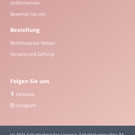
Größenberater
Bewerten Sie uns
Bestellung
Bestellung per Rezept
Versand und Zahlung
Folgen Sie uns
Facebook

Instagram

(c) 2021 Schattschneider Lingerie, Schäferkampsallee 34,