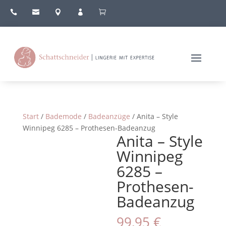





Start
/
Bademode
/
Badeanzüge
/ Anita – Style
Winnipeg 6285 – Prothesen-Badeanzug
Anita – Style
Winnipeg
6285 –
Prothesen-
Badeanzug
99,95
€