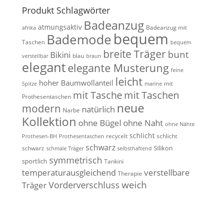
Produkt Schlagwörter
Badeanzug
atmungsaktiv
Badeanzug mit
afrika
bequem
Bademode
Taschen
bequem
breite Träger
bunt
Bikini
blau
verstellbar
braun
elegant
elegante Musterung
feine
leicht
hoher Baumwollanteil
mit
Spitze
marine
mit Tasche
mit Taschen
Prothesentaschen
neue
modern
natürlich
Narbe
Kollektion
ohne Bügel
ohne Naht
ohne Nähte
schlicht
recycelt
schlicht
Prothesen-BH
Prothesentaschen
schwarz
Silikon
schwarz
schmale Träger
selbsthaftend
symmetrisch
sportlich
Tankini
temperaturausgleichend
verstellbare
Therapie
weich
Vorderverschluss
Träger