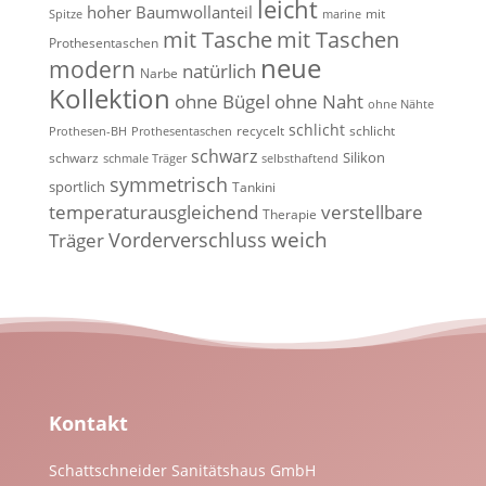
leicht
hoher Baumwollanteil
mit
Spitze
marine
mit Tasche
mit Taschen
Prothesentaschen
neue
modern
natürlich
Narbe
Kollektion
ohne Bügel
ohne Naht
ohne Nähte
schlicht
recycelt
schlicht
Prothesen-BH
Prothesentaschen
schwarz
Silikon
schwarz
schmale Träger
selbsthaftend
symmetrisch
sportlich
Tankini
temperaturausgleichend
verstellbare
Therapie
weich
Vorderverschluss
Träger
Kontakt
Schattschneider Sanitätshaus GmbH