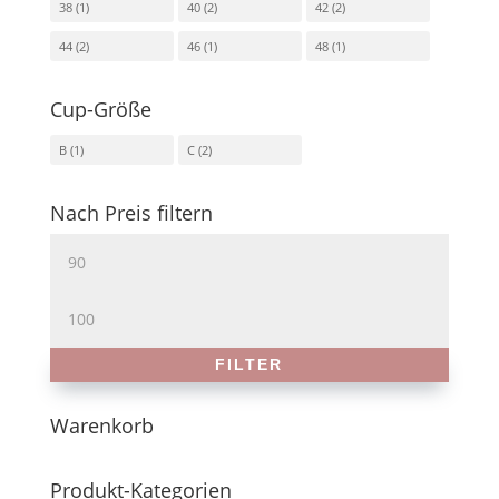
38
(1)
40
(2)
42
(2)
44
(2)
46
(1)
48
(1)
Cup-Größe
B
(1)
C
(2)
Nach Preis filtern
Min.
Preis
Max.
Preis
FILTER
Warenkorb
Produkt-Kategorien