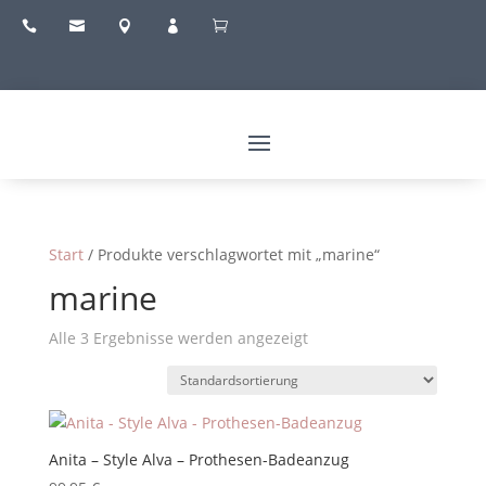





Start
/ Produkte verschlagwortet mit „marine“
marine
Alle 3 Ergebnisse werden angezeigt
Anita – Style Alva – Prothesen-Badeanzug