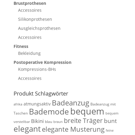
Brustprothesen
Accessoires
Silikonprothesen
Ausgleichsprothesen
Accessoires
Fitness
Bekleidung
Postoperative Kompression
Kompressions-BHs
Accessoires
Produkt Schlagwörter
Badeanzug
atmungsaktiv
Badeanzug mit
afrika
bequem
Bademode
Taschen
bequem
breite Träger
bunt
Bikini
blau
verstellbar
braun
elegant
elegante Musterung
feine