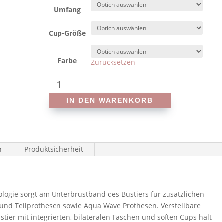
Umfang
Cup-Größe
Farbe
Zurücksetzen
Amoena
-
IN DEN WARENKORB
Treviso
71803
und
71804
n
Produktsicherheit
-
Prothesen-
Badeanzug
Menge
ogie sorgt am Unterbrustband des Bustiers für zusätzlichen
l- und Teilprothesen sowie Aqua Wave Prothesen. Verstellbare
tier mit integrierten, bilateralen Taschen und soften Cups hält