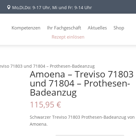
Mo,Di,Do: 9-17 Uhr, Mi und Fr: 9-14 Uhr

Kompetenzen
Ihr Fachgeschäft
Aktuelles
Shop
Rezept einlösen
eviso 71803 und 71804 – Prothesen-Badeanzug
Amoena – Treviso 71803
und 71804 – Prothesen-
Badeanzug
115,95
€
Schwarzer Treviso 71803 Prothesen-Badeanzug von
Amoena.