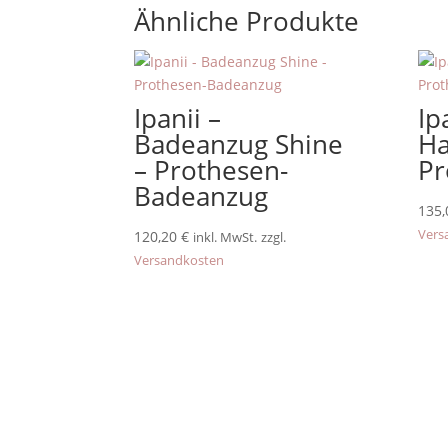
Ähnliche Produkte
Ipanii –
Ip
Badeanzug Shine
Ha
– Prothesen-
Pr
Badeanzug
135
Vers
120,20
€
inkl. MwSt.
zzgl.
Versandkosten