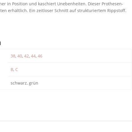
her in Position und kaschiert Unebenheiten. Dieser Prothesen-
ten erhältlich. Ein zeitloser Schnitt auf strukturiertem Rippstoff.
n
38
,
40
,
42
,
44
,
46
B
,
C
schwarz, grün