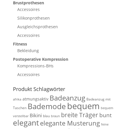
Brustprothesen
Accessoires
Silikonprothesen
Ausgleichsprothesen
Accessoires
Fitness
Bekleidung
Postoperative Kompression
Kompressions-BHs
Accessoires
Produkt Schlagwörter
Badeanzug
atmungsaktiv
Badeanzug mit
afrika
bequem
Bademode
Taschen
bequem
breite Träger
bunt
Bikini
blau
verstellbar
braun
elegant
elegante Musterung
feine