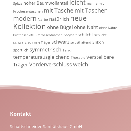
leicht
hoher Baumwollanteil
mit
Spitze
marine
mit Tasche
mit Taschen
Prothesentaschen
neue
modern
natürlich
Narbe
Kollektion
ohne Bügel
ohne Naht
ohne Nähte
schlicht
recycelt
schlicht
Prothesen-BH
Prothesentaschen
schwarz
Silikon
schwarz
schmale Träger
selbsthaftend
symmetrisch
sportlich
Tankini
temperaturausgleichend
verstellbare
Therapie
weich
Vorderverschluss
Träger
Kontakt
Schattschneider Sanitätshaus GmbH