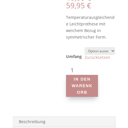
59,95
€
Temperaturausgleichend
e Leichtprothese mit
weichem Bezug in
symmetrischer Form.
Umfang
Zurücksetzen
Amoena
-
IN DEN
Leisure
WARENK
Form
ORB
132-
Leichtgewichtprothese
Menge
Beschreibung