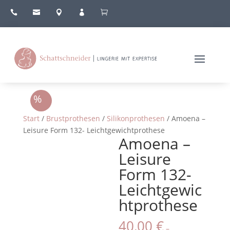





Angebot!
Start
/
Brustprothesen
/
Silikonprothesen
/ Amoena –
Leisure Form 132- Leichtgewichtprothese
Amoena –
Leisure
Form 132-
Leichtgewic
htprothese
40,00
€
–