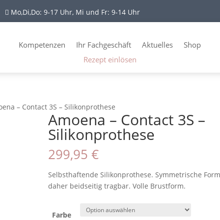
Mo,Di,Do: 9-17 Uhr, Mi und Fr: 9-14 Uhr

Kompetenzen
Ihr Fachgeschäft
Aktuelles
Shop
Rezept einlösen
ena – Contact 3S – Silikonprothese
Amoena – Contact 3S –
Silikonprothese
299,95
€
Selbsthaftende Silikonprothese. Symmetrische For
daher beidseitig tragbar. Volle Brustform.
Farbe