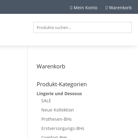
Mein Konto
Warenkorb


Warenkorb
Produkt-Kategorien
Lingerie und Dessous
SALE
m
Neue Kollektion
Prothesen-BHs
Erstversorgungs-BHs
Comfort-BHs