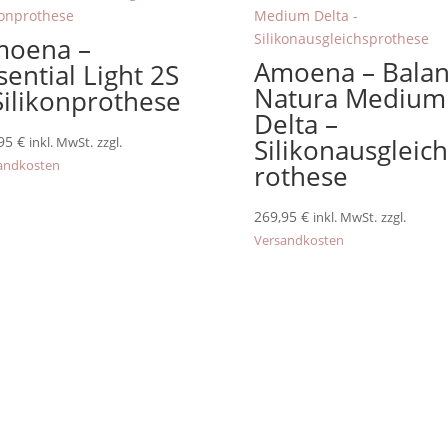
moena –
Amoena – Bala
sential Light 2S
Natura Medium
Silikonprothese
Delta –
,95
€
Silikonausgleic
inkl. MwSt.
zzgl.
andkosten
rothese
269,95
€
inkl. MwSt.
zzgl.
Versandkosten