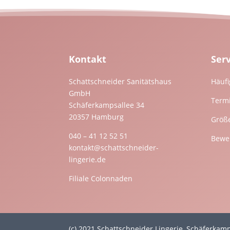
Kontakt
Ser
Schattschneider Sanitätshaus
Häufi
GmbH
Term
Schäferkampsallee 34
20357 Hamburg
Größ
040 – 41 12 52 51
Bewer
kontakt@schattschneider-
lingerie.de
Filiale Colonnaden
(c) 2021 Schattschneider Lingerie, Schäferka