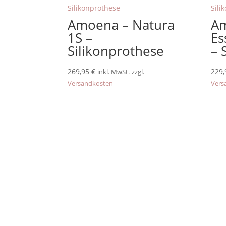
Amoena – Natura
A
1S –
Es
Silikonprothese
– 
269,95
€
229
inkl. MwSt.
zzgl.
Versandkosten
Vers