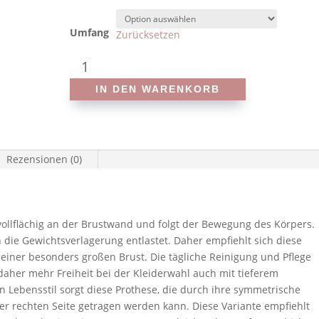
Umfang
Zurücksetzen
Amoena
-
IN DEN WARENKORB
Contact
3S
-
Silikonprothese
Rezensionen (0)
Menge
vollflächig an der Brustwand und folgt der Bewegung des Körpers.
die Gewichtsverlagerung entlastet. Daher empfiehlt sich diese
iner besonders großen Brust. Die tägliche Reinigung und Pflege
t daher mehr Freiheit bei der Kleiderwahl auch mit tieferem
en Lebensstil sorgt diese Prothese, die durch ihre symmetrische
der rechten Seite getragen werden kann. Diese Variante empfiehlt