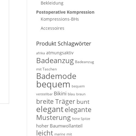
Bekleidung
Postoperative Kompression
Kompressions-BHs
Accessoires
Produkt Schlagwörter
atmungsaktiv
afrika
Badeanzug
Badeanzug
mit Taschen
Bademode
bequem
bequem
Bikini
blau
verstellbar
braun
breite Träger
bunt
elegant
elegante
Musterung
feine Spitze
hoher Baumwollanteil
leicht
mit
marine