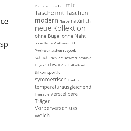
mit
Prothesentaschen
Tasche
mit Taschen
modern
nce
natürlich
Narbe
neue Kollektion
ohne Bügel
ohne Naht
hsp
ohne Nähte
Prothesen-BH
recycelt
Prothesentaschen
schlicht
schlicht schwarz
schmale
schwarz
Träger
selbsthaftend
Silikon
sportlich
symmetrisch
Tankini
temperaturausgleichend
verstellbare
Therapie
Träger
Vorderverschluss
weich