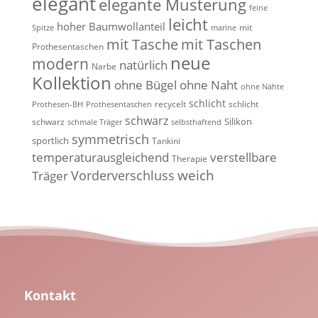
elegant
elegante Musterung
feine
leicht
hoher Baumwollanteil
mit
Spitze
marine
mit Tasche
mit Taschen
Prothesentaschen
neue
modern
natürlich
Narbe
Kollektion
ohne Bügel
ohne Naht
ohne Nähte
schlicht
recycelt
schlicht
Prothesen-BH
Prothesentaschen
schwarz
Silikon
schwarz
schmale Träger
selbsthaftend
symmetrisch
sportlich
Tankini
temperaturausgleichend
verstellbare
Therapie
weich
Vorderverschluss
Träger
Kontakt