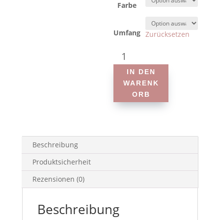
Farbe
Umfang
Zurücksetzen
Amoena
-
IN DEN
Balance
WARENK
Natura
ORB
Medium
Delta
-
Silikonausgleichsprothese
Menge
Beschreibung
Produktsicherheit
Rezensionen (0)
Beschreibung