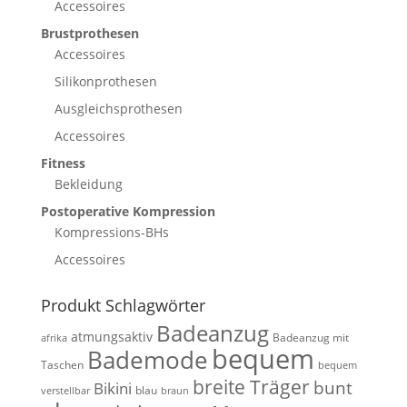
Accessoires
Brustprothesen
Accessoires
Silikonprothesen
Ausgleichsprothesen
Accessoires
Fitness
Bekleidung
Postoperative Kompression
Kompressions-BHs
Accessoires
Produkt Schlagwörter
Badeanzug
atmungsaktiv
Badeanzug mit
afrika
bequem
Bademode
Taschen
bequem
breite Träger
bunt
Bikini
blau
verstellbar
braun