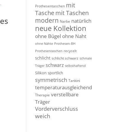
mit
Prothesentaschen
Tasche
mit Taschen
es
modern
natürlich
Narbe
neue Kollektion
ohne Bügel
ohne Naht
ohne Nähte
Prothesen-BH
recycelt
Prothesentaschen
schlicht
schlicht schwarz
schmale
schwarz
Träger
selbsthaftend
Silikon
sportlich
symmetrisch
Tankini
temperaturausgleichend
verstellbare
Therapie
Träger
Vorderverschluss
weich