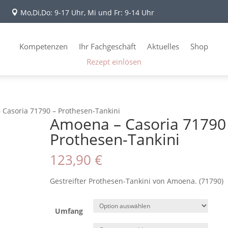
Mo,Di,Do: 9-17 Uhr, Mi und Fr: 9-14 Uhr

Kompetenzen
Ihr Fachgeschäft
Aktuelles
Shop
Rezept einlösen
 Casoria 71790 – Prothesen-Tankini
Amoena – Casoria 71790
Prothesen-Tankini
123,90
€
Gestreifter Prothesen-Tankini von Amoena. (71790)
Umfang