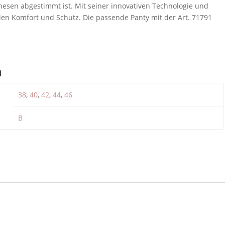
hesen abgestimmt ist. Mit seiner innovativen Technologie und
alen Komfort und Schutz. Die passende Panty mit der Art. 71791
n
38
,
40
,
42
,
44
,
46
B