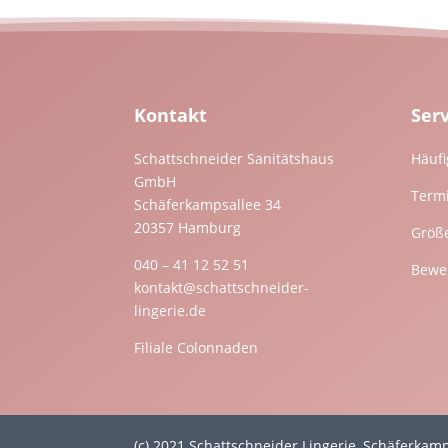
Kontakt
Ser
Schattschneider Sanitätshaus
Häufi
GmbH
Term
Schäferkampsallee 34
20357 Hamburg
Größ
040 – 41 12 52 51
Bewer
kontakt@schattschneider-
lingerie.de
Filiale Colonnaden
(c) 2021 Schattschneider Lingerie, Schäferka