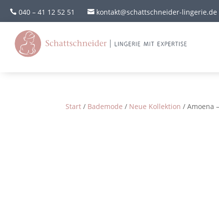
040 – 41 12 52 51
kontakt@schattschneider-lingerie.de


Start
/
Bademode
/
Neue Kollektion
/ Amoena –