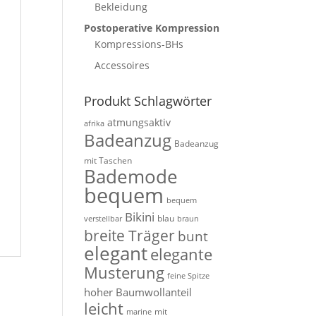
Bekleidung
Postoperative Kompression
Kompressions-BHs
Accessoires
Produkt Schlagwörter
atmungsaktiv
afrika
Badeanzug
Badeanzug
mit Taschen
Bademode
bequem
bequem
Bikini
blau
verstellbar
braun
breite Träger
bunt
elegant
elegante
Musterung
feine Spitze
hoher Baumwollanteil
leicht
mit
marine