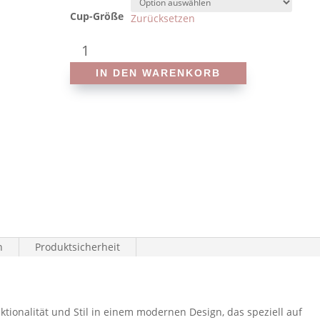
Cup-Größe
Zurücksetzen
Amoena
-
IN DEN WARENKORB
Casoria
71790
-
Prothesen-
Tankini
Menge
n
Produktsicherheit
ktionalität und Stil in einem modernen Design, das speziell auf