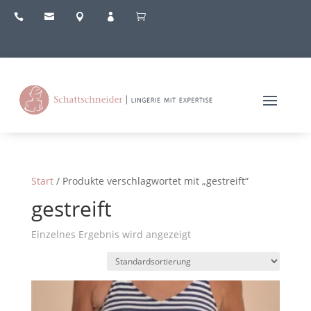





Start
/ Produkte verschlagwortet mit „gestreift“
gestreift
Einzelnes Ergebnis wird angezeigt