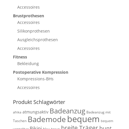
Accessoires
Brustprothesen
Accessoires
Silikonprothesen
Ausgleichsprothesen
Accessoires
Fitness
Bekleidung
Postoperative Kompression
Kompressions-BHs
Accessoires
Produkt Schlagwörter
Badeanzug
atmungsaktiv
Badeanzug mit
afrika
bequem
Bademode
Taschen
bequem
breite Träger
bunt
Bikini
blau
verstellbar
braun