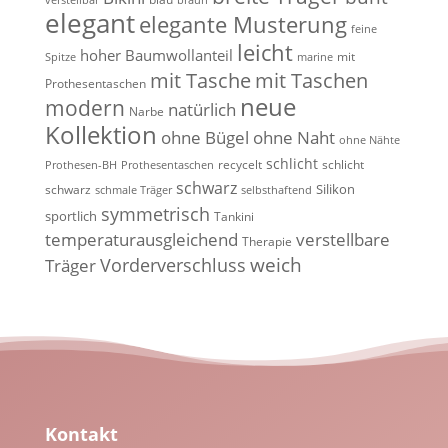
elegant
elegante Musterung
feine
leicht
hoher Baumwollanteil
mit
Spitze
marine
mit Tasche
mit Taschen
Prothesentaschen
neue
modern
natürlich
Narbe
Kollektion
ohne Bügel
ohne Naht
ohne Nähte
schlicht
recycelt
schlicht
Prothesen-BH
Prothesentaschen
schwarz
Silikon
schwarz
schmale Träger
selbsthaftend
symmetrisch
sportlich
Tankini
temperaturausgleichend
verstellbare
Therapie
weich
Vorderverschluss
Träger
Kontakt