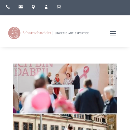




