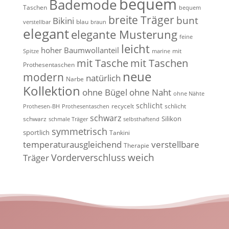
bequem
Bademode
Taschen
bequem
breite Träger
bunt
Bikini
blau
verstellbar
braun
elegant
elegante Musterung
feine
leicht
hoher Baumwollanteil
mit
Spitze
marine
mit Tasche
mit Taschen
Prothesentaschen
neue
modern
natürlich
Narbe
Kollektion
ohne Bügel
ohne Naht
ohne Nähte
schlicht
recycelt
schlicht
Prothesen-BH
Prothesentaschen
schwarz
Silikon
schwarz
schmale Träger
selbsthaftend
symmetrisch
sportlich
Tankini
temperaturausgleichend
verstellbare
Therapie
weich
Vorderverschluss
Träger