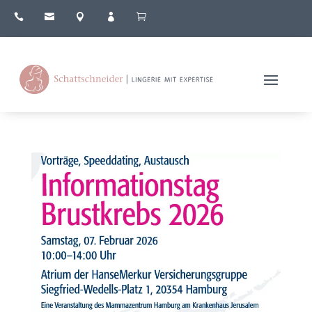




