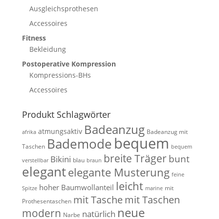
Ausgleichsprothesen
Accessoires
Fitness
Bekleidung
Postoperative Kompression
Kompressions-BHs
Accessoires
Produkt Schlagwörter
Badeanzug
atmungsaktiv
Badeanzug mit
afrika
bequem
Bademode
Taschen
bequem
breite Träger
bunt
Bikini
blau
verstellbar
braun
elegant
elegante Musterung
feine
leicht
hoher Baumwollanteil
mit
Spitze
marine
mit Tasche
mit Taschen
Prothesentaschen
neue
modern
natürlich
Narbe