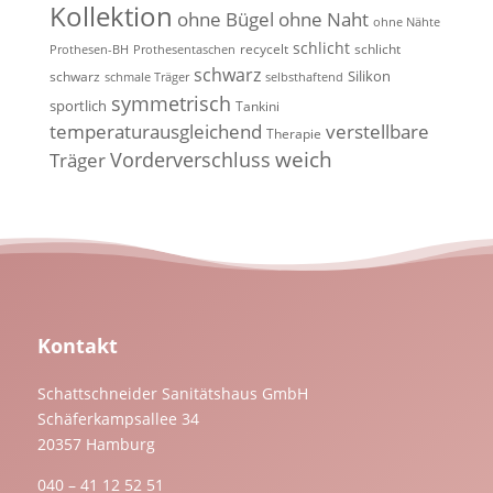
Kollektion
ohne Bügel
ohne Naht
ohne Nähte
schlicht
recycelt
schlicht
Prothesen-BH
Prothesentaschen
schwarz
Silikon
schwarz
schmale Träger
selbsthaftend
symmetrisch
sportlich
Tankini
temperaturausgleichend
verstellbare
Therapie
weich
Vorderverschluss
Träger
Kontakt
Schattschneider Sanitätshaus GmbH
Schäferkampsallee 34
20357 Hamburg
040 – 41 12 52 51