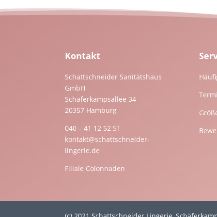
Kontakt
Ser
Schattschneider Sanitätshaus
Häufi
GmbH
Term
Schäferkampsallee 34
20357 Hamburg
Größ
040 – 41 12 52 51
Bewer
kontakt@schattschneider-
lingerie.de
Filiale Colonnaden
(c) 2021 Schattschneider Lingerie, Schäferka