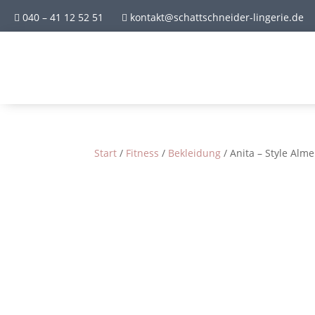
040 – 41 12 52 51
kontakt@schattschneider-lingerie.de


Start
/
Fitness
/
Bekleidung
/ Anita – Style Alm