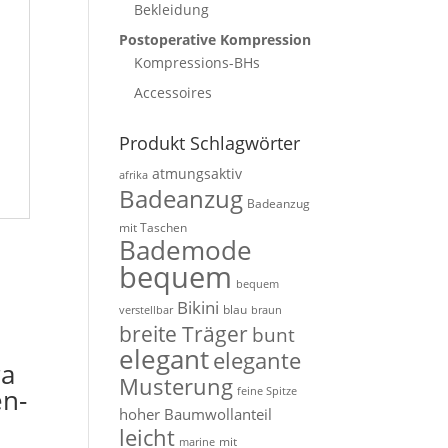
Bekleidung
Postoperative Kompression
Kompressions-BHs
Accessoires
Produkt Schlagwörter
atmungsaktiv
afrika
Badeanzug
Badeanzug
mit Taschen
Bademode
bequem
bequem
Bikini
blau
verstellbar
braun
breite Träger
bunt
elegant
elegante
ra
Musterung
en-
feine Spitze
hoher Baumwollanteil
leicht
mit
marine