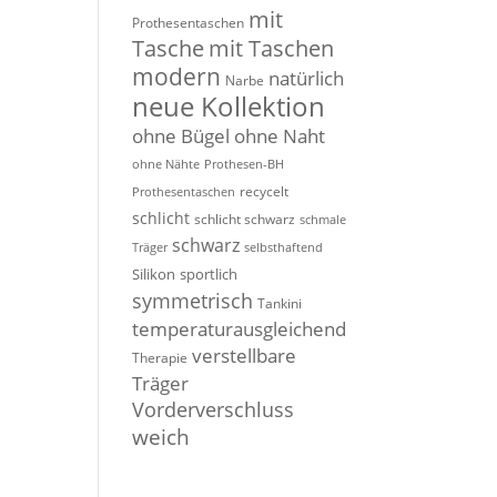
mit
Prothesentaschen
Tasche
mit Taschen
modern
natürlich
Narbe
neue Kollektion
ohne Bügel
ohne Naht
ohne Nähte
Prothesen-BH
recycelt
Prothesentaschen
schlicht
schlicht schwarz
schmale
schwarz
Träger
selbsthaftend
Silikon
sportlich
symmetrisch
Tankini
temperaturausgleichend
verstellbare
Therapie
Träger
Vorderverschluss
weich