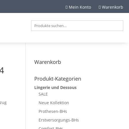
Mein Konto
Warenkorb


Warenkorb
94
Produkt-Kategorien
Lingerie und Dessous
SALE
nzug
Neue Kollektion
Prothesen-BHs
Erstversorgungs-BHs
Comfort-BHs