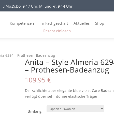
Mo,Di,Do: 9-17 Uhr, Mi und Fr: 9-14 Uhr

Kompetenzen
Ihr Fachgeschäft
Aktuelles
Shop
Rezept einlösen
eria 6294 – Prothesen-Badeanzug
Anita – Style Almeria 62
– Prothesen-Badeanzug
109,95
€
Der schlichte aber elegante blue violet Care Badea
verfügt über sehr dünne elastische Träger.
Umfang