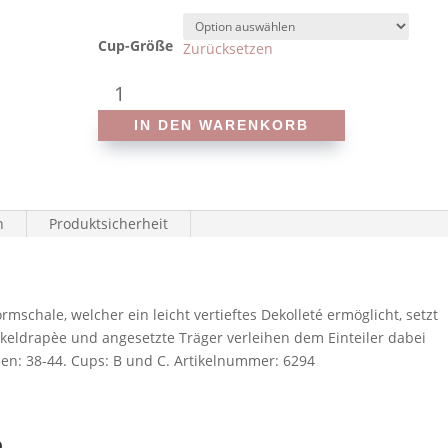
Cup-Größe
Zurücksetzen
Anita
-
IN DEN WARENKORB
Style
Almeria
6294
-
n
Produktsicherheit
Prothesen-
Badeanzug
Menge
chale, welcher ein leicht vertieftes Dekolleté ermöglicht, setzt
ckeldrapèe und angesetzte Träger verleihen dem Einteiler dabei
n: 38-44. Cups: B und C. Artikelnummer: 6294
n