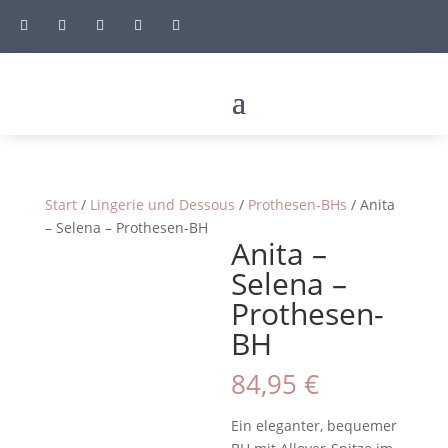





Start
/
Lingerie und Dessous
/
Prothesen-BHs
/ Anita
– Selena – Prothesen-BH
Anita –
Selena –
Prothesen-
BH
84,95
€
Ein eleganter, bequemer