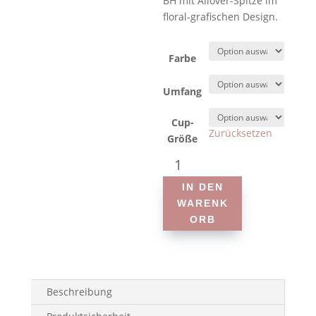
BH mit Allover-Spitze im
floral-grafischen Design.
Farbe
Umfang
Cup-
Zurücksetzen
Größe
Anita
-
IN DEN
Selena
WARENK
-
ORB
Prothesen-
BH
Menge
Beschreibung