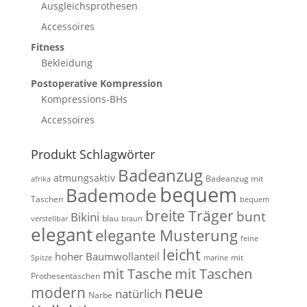
Ausgleichsprothesen
Accessoires
Fitness
Bekleidung
Postoperative Kompression
Kompressions-BHs
Accessoires
Produkt Schlagwörter
Badeanzug
atmungsaktiv
Badeanzug mit
afrika
bequem
Bademode
Taschen
bequem
breite Träger
bunt
Bikini
blau
verstellbar
braun
elegant
elegante Musterung
feine
leicht
hoher Baumwollanteil
mit
Spitze
marine
mit Tasche
mit Taschen
Prothesentaschen
neue
modern
natürlich
Narbe