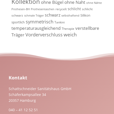
Kollektion
ohne Bügel
ohne Naht
ohne Nähte
schlicht
recycelt
schlicht
Prothesen-BH
Prothesentaschen
schwarz
Silikon
schwarz
schmale Träger
selbsthaftend
symmetrisch
sportlich
Tankini
temperaturausgleichend
verstellbare
Therapie
weich
Vorderverschluss
Träger
Kontakt
Schattschneider Sanitätshaus GmbH
Schäferkampsallee 34
20357 Hamburg
040 – 41 12 52 51