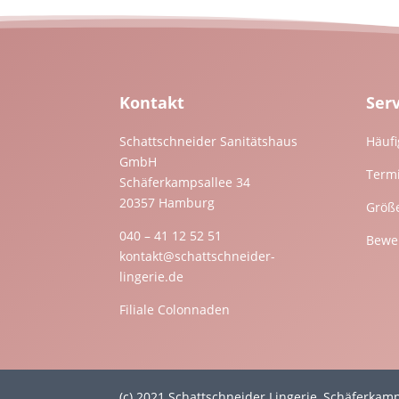
Kontakt
Ser
Schattschneider Sanitätshaus
Häufi
GmbH
Term
Schäferkampsallee 34
20357 Hamburg
Größ
040 – 41 12 52 51
Bewer
kontakt@schattschneider-
lingerie.de
Filiale Colonnaden
(c) 2021 Schattschneider Lingerie, Schäferka