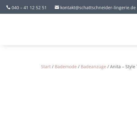
040 – 41 12 52 51
kontakt@schattschneider-lingerie.de


Start
/
Bademode
/
Badeanzüge
/ Anita – Styl