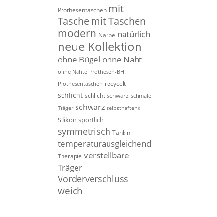
mit
Prothesentaschen
Tasche
mit Taschen
modern
natürlich
Narbe
neue Kollektion
ohne Bügel
ohne Naht
ohne Nähte
Prothesen-BH
recycelt
Prothesentaschen
schlicht
schlicht schwarz
schmale
schwarz
Träger
selbsthaftend
Silikon
sportlich
symmetrisch
Tankini
temperaturausgleichend
verstellbare
Therapie
Träger
Vorderverschluss
weich