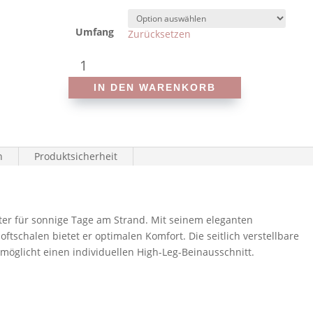
Umfang
Zurücksetzen
Anita
-
IN DEN WARENKORB
Style
Tavira
6220
-
n
Produktsicherheit
Prothesen-
Badeanzug
Menge
eiter für sonnige Tage am Strand. Mit seinem eleganten
schalen bietet er optimalen Komfort. Die seitlich verstellbare
öglicht einen individuellen High-Leg-Beinausschnitt.