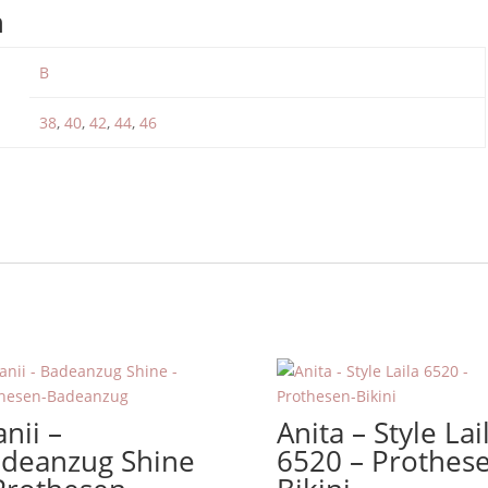
n
B
38
,
40
,
42
,
44
,
46
anii –
Anita – Style Lai
deanzug Shine
6520 – Prothes