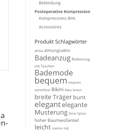
Bekleidung
Postoperative Kompression
Kompressions-BHs
Accessoires
Produkt Schlagwörter
atmungsaktiv
afrika
Badeanzug
Badeanzug
mit Taschen
Bademode
bequem
bequem
Bikini
blau
verstellbar
braun
breite Träger
bunt
elegant
elegante
Musterung
la
feine Spitze
hoher Baumwollanteil
en-
leicht
mit
marine