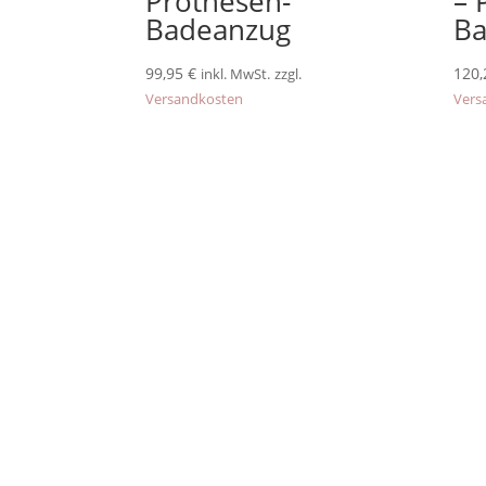
Prothesen-
– 
Badeanzug
Ba
99,95
€
120
inkl. MwSt.
zzgl.
Versandkosten
Vers