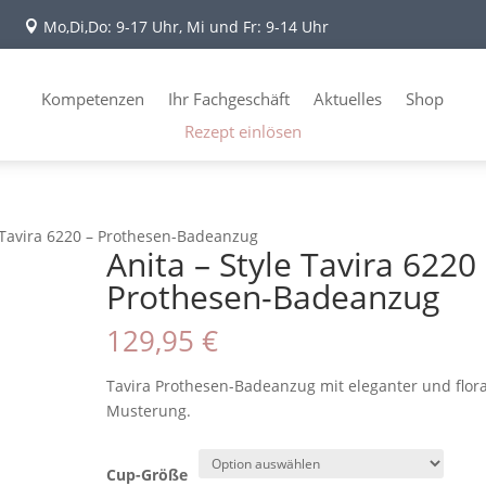
Mo,Di,Do: 9-17 Uhr, Mi und Fr: 9-14 Uhr

Kompetenzen
Ihr Fachgeschäft
Aktuelles
Shop
Rezept einlösen
e Tavira 6220 – Prothesen-Badeanzug
Anita – Style Tavira 6220
Prothesen-Badeanzug
129,95
€
Tavira Prothesen-Badeanzug mit eleganter und flora
Musterung.
Cup-Größe