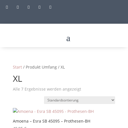





Start
/ Produkt Umfang / XL
XL
Alle 7 Ergebnisse werden angezeigt
Amoena – Esra SB 45095 – Prothesen-BH