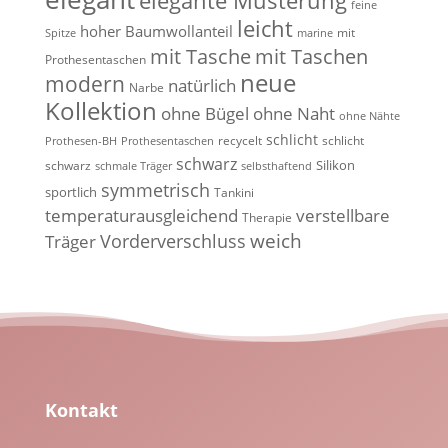
elegante Musterung
feine
leicht
hoher Baumwollanteil
mit
Spitze
marine
mit Tasche
mit Taschen
Prothesentaschen
neue
modern
natürlich
Narbe
Kollektion
ohne Bügel
ohne Naht
ohne Nähte
schlicht
recycelt
schlicht
Prothesen-BH
Prothesentaschen
schwarz
Silikon
schwarz
schmale Träger
selbsthaftend
symmetrisch
sportlich
Tankini
temperaturausgleichend
verstellbare
Therapie
weich
Vorderverschluss
Träger
Kontakt