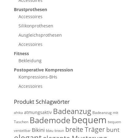
Accessoires
Brustprothesen
Accessoires
Silikonprothesen
Ausgleichsprothesen
Accessoires
Fitness
Bekleidung
Postoperative Kompression
Kompressions-BHs
Accessoires
Produkt Schlagwörter
Badeanzug
atmungsaktiv
Badeanzug mit
afrika
bequem
Bademode
Taschen
bequem
breite Träger
bunt
Bikini
blau
verstellbar
braun
elegant