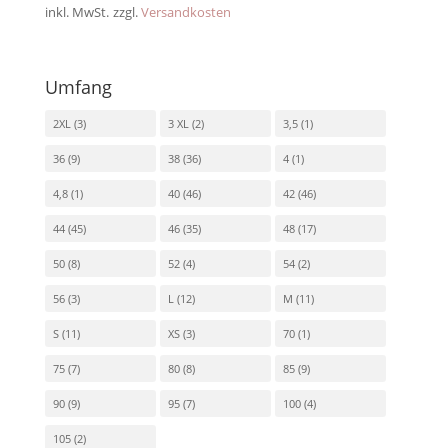
inkl. MwSt.
zzgl.
Versandkosten
Umfang
2XL
(3)
3 XL
(2)
3,5
(1)
36
(9)
38
(36)
4
(1)
4,8
(1)
40
(46)
42
(46)
44
(45)
46
(35)
48
(17)
50
(8)
52
(4)
54
(2)
56
(3)
L
(12)
M
(11)
S
(11)
XS
(3)
70
(1)
75
(7)
80
(8)
85
(9)
90
(9)
95
(7)
100
(4)
105
(2)