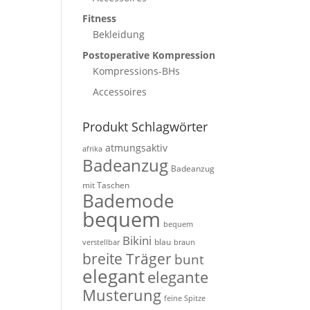
Fitness
Bekleidung
Postoperative Kompression
Kompressions-BHs
Accessoires
Produkt Schlagwörter
atmungsaktiv
afrika
Badeanzug
Badeanzug
mit Taschen
Bademode
bequem
bequem
Bikini
blau
verstellbar
braun
breite Träger
bunt
elegant
elegante
Musterung
feine Spitze