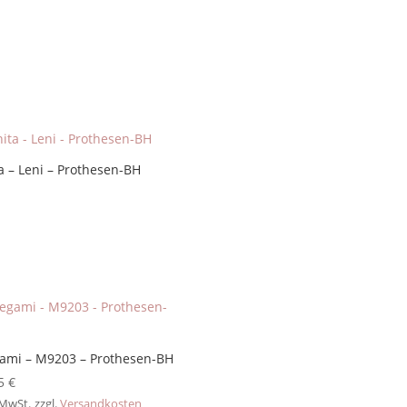
a – Leni – Prothesen-BH
ami – M9203 – Prothesen-BH
95
€
 MwSt.
zzgl.
Versandkosten