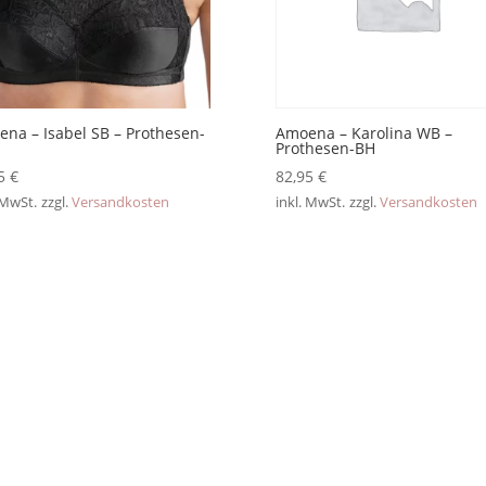
na – Isabel SB – Prothesen-
Amoena – Karolina WB –
Prothesen-BH
95
€
82,95
€
 MwSt.
zzgl.
Versandkosten
inkl. MwSt.
zzgl.
Versandkosten