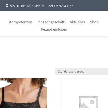
Mo,Di,Do: 9-17 Uhr, Mi und Fr: 9-14 Uhr

Kompetenzen
Ihr Fachgeschäft
Aktuelles
Shop
Rezept einlösen