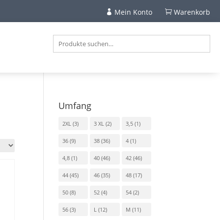
Mein Konto
Warenkorb


Umfang
2XL
(3)
3 XL
(2)
3,5
(1)
36
(9)
38
(36)
4
(1)
4,8
(1)
40
(46)
42
(46)
44
(45)
46
(35)
48
(17)
50
(8)
52
(4)
54
(2)
56
(3)
L
(12)
M
(11)