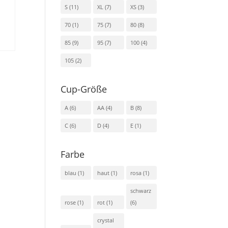
S
(11)
XL
(7)
XS
(3)
70
(1)
75
(7)
80
(8)
85
(9)
95
(7)
100
(4)
105
(2)
Cup-Größe
A
(6)
AA
(4)
B
(8)
C
(6)
D
(4)
E
(1)
Farbe
blau
(1)
haut
(1)
rosa
(1)
schwarz
rose
(1)
rot
(1)
(6)
crystal