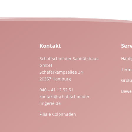
Kontakt
Ser
Schattschneider Sanitätshaus
Häufi
GmbH
Term
Schäferkampsallee 34
20357 Hamburg
Größ
040 – 41 12 52 51
Bewer
kontakt@schattschneider-
lingerie.de
Filiale Colonnaden