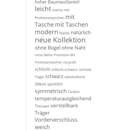
hoher Baumwollanteil
leicht
mit
marine
mit
Prothesentaschen
Tasche
mit Taschen
modern
natürlich
Narbe
neue Kollektion
ohne Bügel
ohne Naht
ohne Nähte
Prothesen-BH
recycelt
Prothesentaschen
schlicht
schlicht schwarz
schmale
schwarz
Träger
selbsthaftend
Silikon
sportlich
symmetrisch
Tankini
temperaturausgleichend
verstellbare
Therapie
Träger
Vorderverschluss
weich