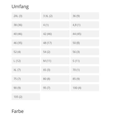
Umfang
2XL
(3)
3 XL
(2)
36
(9)
38
(36)
4
(1)
4,8
(1)
40
(46)
42
(46)
44
(45)
46
(35)
48
(17)
50
(8)
52
(4)
54
(2)
56
(3)
L
(12)
M
(11)
S
(11)
XL
(7)
XS
(3)
70
(1)
75
(7)
80
(8)
85
(9)
90
(9)
95
(7)
100
(4)
105
(2)
Farbe