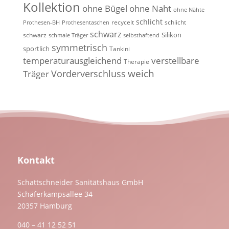
Kollektion
ohne Bügel
ohne Naht
ohne Nähte
schlicht
recycelt
schlicht
Prothesen-BH
Prothesentaschen
schwarz
Silikon
schwarz
schmale Träger
selbsthaftend
symmetrisch
sportlich
Tankini
temperaturausgleichend
verstellbare
Therapie
weich
Vorderverschluss
Träger
Kontakt
Schattschneider Sanitätshaus GmbH
Schäferkampsallee 34
20357 Hamburg
040 – 41 12 52 51