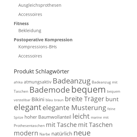
Ausgleichsprothesen
Accessoires
Fitness
Bekleidung
Postoperative Kompression
Kompressions-BHs
Accessoires
Produkt Schlagwörter
Badeanzug
atmungsaktiv
Badeanzug mit
afrika
bequem
Bademode
Taschen
bequem
breite Träger
bunt
Bikini
blau
verstellbar
braun
elegant
elegante Musterung
feine
leicht
hoher Baumwollanteil
mit
Spitze
marine
mit Tasche
mit Taschen
Prothesentaschen
neue
modern
natürlich
Narbe