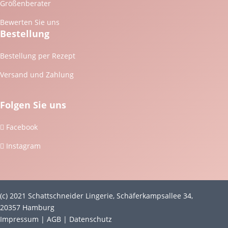
Größenberater
Bewerten Sie uns
Bestellung
Bestellung per Rezept
Versand und Zahlung
Folgen Sie uns
Facebook

Instagram

(c) 2021 Schattschneider Lingerie, Schäferkampsallee 34,
20357 Hamburg
Impressum
|
AGB
|
Datenschutz