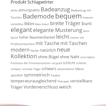
Produkt Schlagwörter
Badeanzug
atmungsaktiv
Badeanzug mit
afrika
bequem
Bademode
Taschen
bequem
breite Träger
bunt
Bikini
blau
verstellbar
braun
elegant
elegante Musterung
feine
leicht
hoher Baumwollanteil
mit
Spitze
marine
mit Tasche
mit Taschen
Prothesentaschen
neue
modern
natürlich
Narbe
Kollektion
ohne Bügel
ohne Naht
ohne Nähte
schlicht
recycelt
schlicht
Prothesen-BH
Prothesentaschen
schwarz
Silikon
schwarz
schmale Träger
selbsthaftend
symmetrisch
sportlich
Tankini
temperaturausgleichend
verstellbare
Therapie
weich
Vorderverschluss
Träger