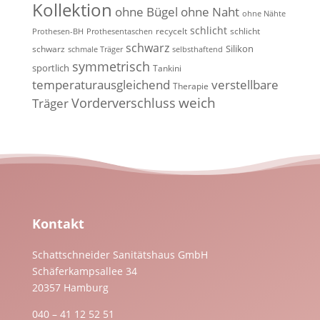
Kollektion
ohne Bügel
ohne Naht
ohne Nähte
schlicht
recycelt
schlicht
Prothesen-BH
Prothesentaschen
schwarz
Silikon
schwarz
schmale Träger
selbsthaftend
symmetrisch
sportlich
Tankini
temperaturausgleichend
verstellbare
Therapie
weich
Vorderverschluss
Träger
Kontakt
Schattschneider Sanitätshaus GmbH
Schäferkampsallee 34
20357 Hamburg
040 – 41 12 52 51