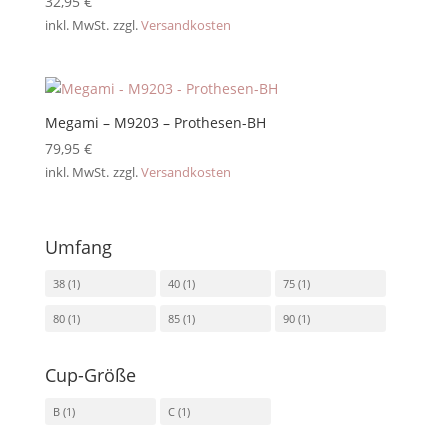
32,95
€
inkl. MwSt.
zzgl.
Versandkosten
Megami – M9203 – Prothesen-BH
79,95
€
inkl. MwSt.
zzgl.
Versandkosten
Umfang
38
(1)
40
(1)
75
(1)
80
(1)
85
(1)
90
(1)
Cup-Größe
B
(1)
C
(1)