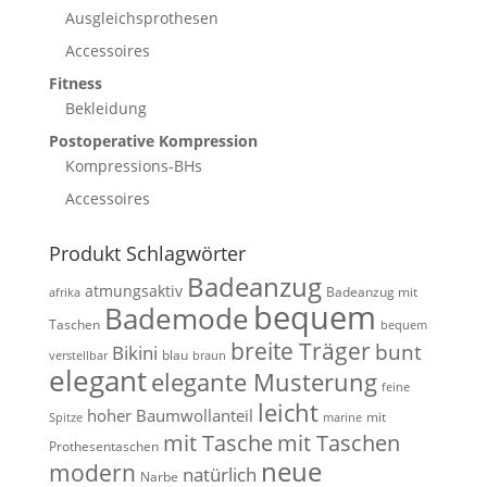
Ausgleichsprothesen
Accessoires
Fitness
Bekleidung
Postoperative Kompression
Kompressions-BHs
Accessoires
Produkt Schlagwörter
Badeanzug
atmungsaktiv
Badeanzug mit
afrika
bequem
Bademode
Taschen
bequem
breite Träger
bunt
Bikini
blau
verstellbar
braun
elegant
elegante Musterung
feine
leicht
hoher Baumwollanteil
mit
Spitze
marine
mit Tasche
mit Taschen
Prothesentaschen
neue
modern
natürlich
Narbe