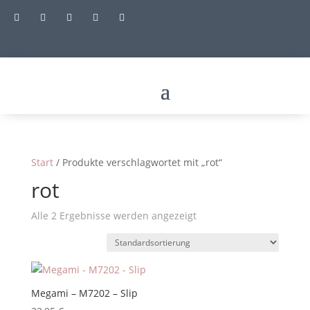





Start
/ Produkte verschlagwortet mit „rot“
rot
Alle 2 Ergebnisse werden angezeigt
Megami – M7202 – Slip