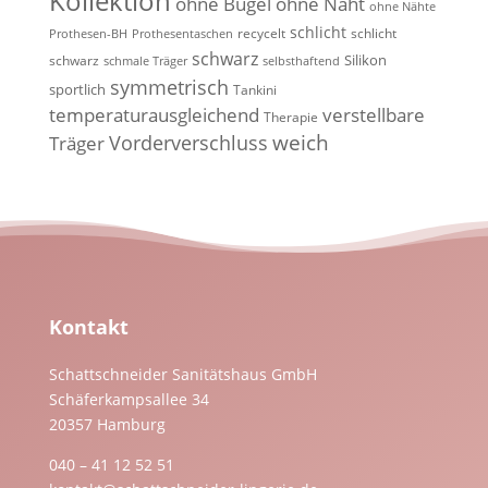
Kollektion
ohne Bügel
ohne Naht
ohne Nähte
schlicht
recycelt
schlicht
Prothesen-BH
Prothesentaschen
schwarz
Silikon
schwarz
schmale Träger
selbsthaftend
symmetrisch
sportlich
Tankini
temperaturausgleichend
verstellbare
Therapie
weich
Vorderverschluss
Träger
Kontakt
Schattschneider Sanitätshaus GmbH
Schäferkampsallee 34
20357 Hamburg
040 – 41 12 52 51