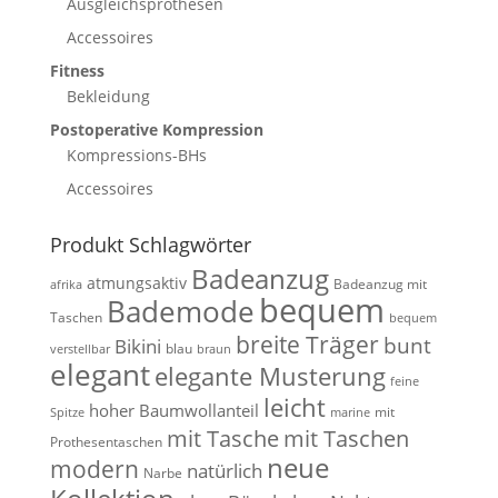
Ausgleichsprothesen
Accessoires
Fitness
Bekleidung
Postoperative Kompression
Kompressions-BHs
Accessoires
Produkt Schlagwörter
Badeanzug
atmungsaktiv
Badeanzug mit
afrika
bequem
Bademode
Taschen
bequem
breite Träger
bunt
Bikini
blau
verstellbar
braun
elegant
elegante Musterung
feine
leicht
hoher Baumwollanteil
mit
Spitze
marine
mit Tasche
mit Taschen
Prothesentaschen
neue
modern
natürlich
Narbe