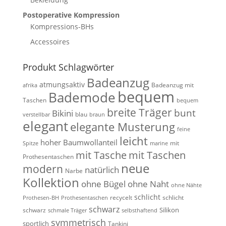
Postoperative Kompression
Kompressions-BHs
Accessoires
Produkt Schlagwörter
Badeanzug
atmungsaktiv
Badeanzug mit
afrika
bequem
Bademode
Taschen
bequem
breite Träger
bunt
Bikini
blau
verstellbar
braun
elegant
elegante Musterung
feine
leicht
hoher Baumwollanteil
mit
Spitze
marine
mit Tasche
mit Taschen
Prothesentaschen
neue
modern
natürlich
Narbe
Kollektion
ohne Bügel
ohne Naht
ohne Nähte
schlicht
recycelt
schlicht
Prothesen-BH
Prothesentaschen
schwarz
Silikon
schwarz
schmale Träger
selbsthaftend
symmetrisch
sportlich
Tankini