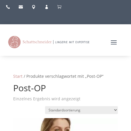





Start
/ Produkte verschlagwortet mit „Post-OP“
Post-OP
Einzelnes Ergebnis wird angezeigt