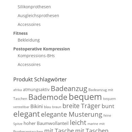
Silikonprothesen
Ausgleichsprothesen
Accessoires
Fitness
Bekleidung
Postoperative Kompression
Kompressions-BHs
Accessoires
Produkt Schlagwörter
Badeanzug
atmungsaktiv
Badeanzug mit
afrika
bequem
Bademode
Taschen
bequem
breite Träger
bunt
Bikini
blau
verstellbar
braun
elegant
elegante Musterung
feine
leicht
hoher Baumwollanteil
mit
Spitze
marine
mit Tasche
mit Taschen
Prothesentaschen