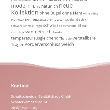
neue
modern
natürlich
Narbe
Kollektion
ohne Bügel
ohne Naht
ohne Nähte
schlicht
recycelt
schlicht
Prothesen-BH
Prothesentaschen
schwarz
Silikon
schwarz
schmale Träger
selbsthaftend
symmetrisch
sportlich
Tankini
temperaturausgleichend
verstellbare
Therapie
weich
Vorderverschluss
Träger
Kontakt
Schattschneider Sanitätshaus GmbH
Schäferkampsallee 34
20357 Hamburg