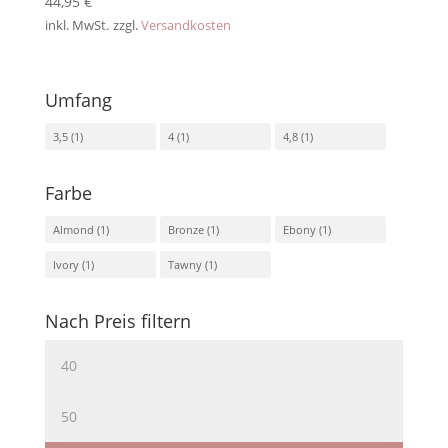
44,95
€
inkl. MwSt.
zzgl.
Versandkosten
Umfang
3,5
(1)
4
(1)
4,8
(1)
Farbe
Almond
(1)
Bronze
(1)
Ebony
(1)
Ivory
(1)
Tawny
(1)
Nach Preis filtern
Min.
Preis
Max.
Preis