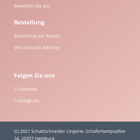
Bewerten Sie uns
Bestellung
Bestellung per Rezept
Versand und Zahlung
Folgen Sie uns
Facebook

Instagram

(c) 2021 Schattschneider Lingerie, Schäferkampsallee
34, 20357 Hamburg