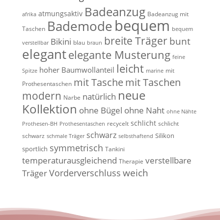
Badeanzug
atmungsaktiv
Badeanzug mit
afrika
bequem
Bademode
Taschen
bequem
breite Träger
bunt
Bikini
blau
verstellbar
braun
elegant
elegante Musterung
feine
leicht
hoher Baumwollanteil
mit
Spitze
marine
mit Tasche
mit Taschen
Prothesentaschen
neue
modern
natürlich
Narbe
Kollektion
ohne Bügel
ohne Naht
ohne Nähte
schlicht
recycelt
schlicht
Prothesen-BH
Prothesentaschen
schwarz
Silikon
schwarz
schmale Träger
selbsthaftend
symmetrisch
sportlich
Tankini
temperaturausgleichend
verstellbare
Therapie
weich
Vorderverschluss
Träger