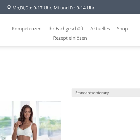
Mo,Di,Do: 9-17 Uhr, Mi und Fr: 9-14 Uhr

Kompetenzen
Ihr Fachgeschäft
Aktuelles
Shop
Rezept einlösen