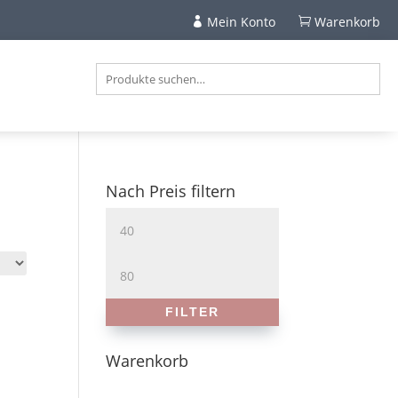
Mein Konto
Warenkorb


Nach Preis filtern
Min.
Preis
Max.
Preis
FILTER
Warenkorb