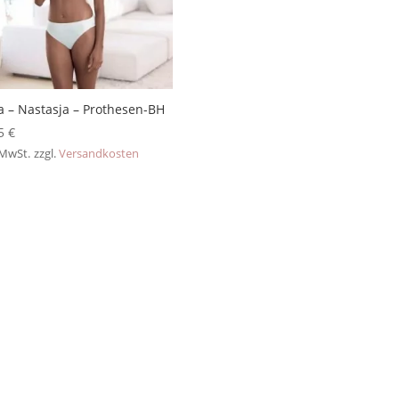
a – Nastasja – Prothesen-BH
95
€
 MwSt.
zzgl.
Versandkosten