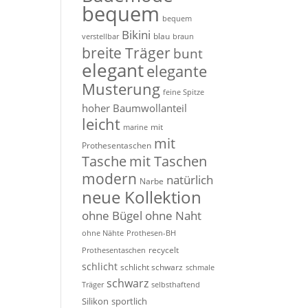
bequem
bequem
Bikini
blau
verstellbar
braun
breite Träger
bunt
elegant
elegante
Musterung
feine Spitze
hoher Baumwollanteil
leicht
mit
marine
mit
Prothesentaschen
Tasche
mit Taschen
modern
natürlich
Narbe
neue Kollektion
ohne Bügel
ohne Naht
ohne Nähte
Prothesen-BH
recycelt
Prothesentaschen
schlicht
schlicht schwarz
schmale
schwarz
Träger
selbsthaftend
Silikon
sportlich