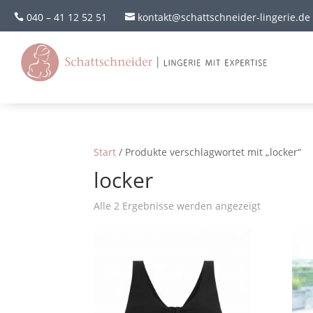
040 – 41 12 52 51
kontakt@schattschneider-lingerie.de


Start
/ Produkte verschlagwortet mit „locker“
locker
Alle 2 Ergebnisse werden angezeigt