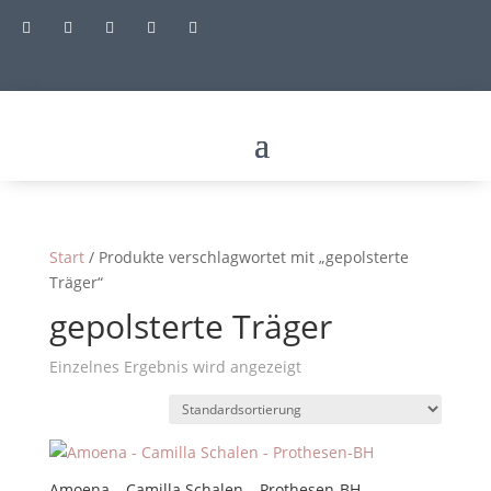





Start
/ Produkte verschlagwortet mit „gepolsterte
Träger“
gepolsterte Träger
Einzelnes Ergebnis wird angezeigt
Amoena – Camilla Schalen – Prothesen-BH