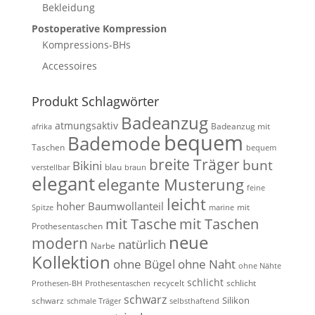
Bekleidung
Postoperative Kompression
Kompressions-BHs
Accessoires
Produkt Schlagwörter
Badeanzug
atmungsaktiv
Badeanzug mit
afrika
bequem
Bademode
Taschen
bequem
breite Träger
bunt
Bikini
blau
verstellbar
braun
elegant
elegante Musterung
feine
leicht
hoher Baumwollanteil
mit
Spitze
marine
mit Tasche
mit Taschen
Prothesentaschen
neue
modern
natürlich
Narbe
Kollektion
ohne Bügel
ohne Naht
ohne Nähte
schlicht
recycelt
schlicht
Prothesen-BH
Prothesentaschen
schwarz
Silikon
schwarz
schmale Träger
selbsthaftend