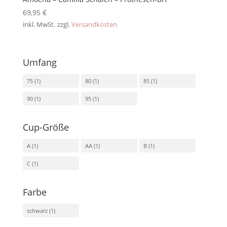
69,95
€
inkl. MwSt.
zzgl.
Versandkosten
Umfang
75
(1)
80
(1)
85
(1)
90
(1)
95
(1)
Cup-Größe
A
(1)
AA
(1)
B
(1)
C
(1)
Farbe
schwarz
(1)