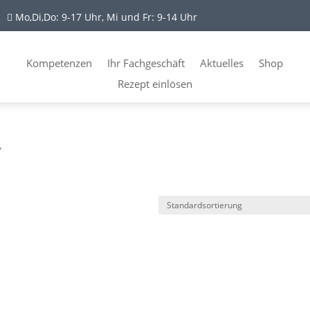
Mo,Di,Do: 9-17 Uhr, Mi und Fr: 9-14 Uhr

Kompetenzen
Ihr Fachgeschäft
Aktuelles
Shop
Rezept einlösen
“