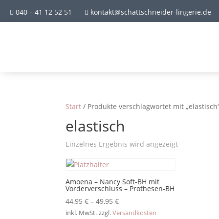
040 – 41 12 52 51
kontakt@schattschneider-lingerie.de


Start
/ Produkte verschlagwortet mit „elastisch
elastisch
Einzelnes Ergebnis wird angezeigt
Amoena – Nancy Soft-BH mit
Vorderverschluss – Prothesen-BH
44,95
€
–
49,95
€
inkl. MwSt.
zzgl.
Versandkosten