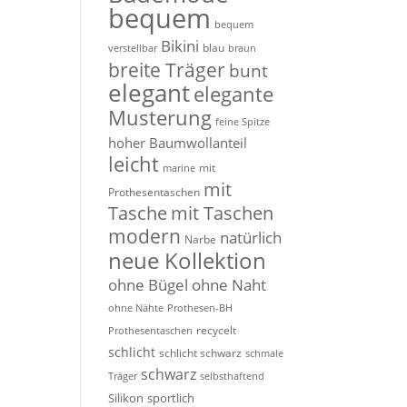
bequem
bequem
Bikini
blau
verstellbar
braun
breite Träger
bunt
elegant
elegante
Musterung
feine Spitze
hoher Baumwollanteil
leicht
mit
marine
mit
Prothesentaschen
Tasche
mit Taschen
modern
natürlich
Narbe
neue Kollektion
ohne Bügel
ohne Naht
ohne Nähte
Prothesen-BH
recycelt
Prothesentaschen
schlicht
schlicht schwarz
schmale
schwarz
Träger
selbsthaftend
Silikon
sportlich