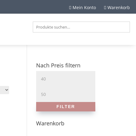
Mein Konto
Warenkorb


Nach Preis filtern
Min.
Preis
Max.
Preis
FILTER
Warenkorb