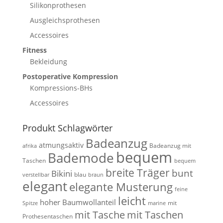
Silikonprothesen
Ausgleichsprothesen
Accessoires
Fitness
Bekleidung
Postoperative Kompression
Kompressions-BHs
Accessoires
Produkt Schlagwörter
Badeanzug
atmungsaktiv
Badeanzug mit
afrika
bequem
Bademode
Taschen
bequem
breite Träger
bunt
Bikini
blau
verstellbar
braun
elegant
elegante Musterung
feine
leicht
hoher Baumwollanteil
mit
Spitze
marine
mit Tasche
mit Taschen
Prothesentaschen