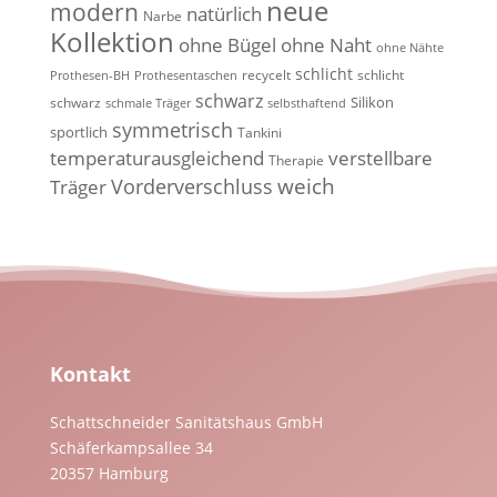
neue
modern
natürlich
Narbe
Kollektion
ohne Bügel
ohne Naht
ohne Nähte
schlicht
recycelt
schlicht
Prothesen-BH
Prothesentaschen
schwarz
Silikon
schwarz
schmale Träger
selbsthaftend
symmetrisch
sportlich
Tankini
temperaturausgleichend
verstellbare
Therapie
weich
Vorderverschluss
Träger
Kontakt
Schattschneider Sanitätshaus GmbH
Schäferkampsallee 34
20357 Hamburg