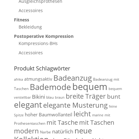
Ausgleichsprothesen
Accessoires
Fitness
Bekleidung
Postoperative Kompression
Kompressions-BHs
Accessoires
Produkt Schlagwörter
Badeanzug
atmungsaktiv
Badeanzug mit
afrika
bequem
Bademode
Taschen
bequem
breite Träger
bunt
Bikini
blau
verstellbar
braun
elegant
elegante Musterung
feine
leicht
hoher Baumwollanteil
mit
Spitze
marine
mit Tasche
mit Taschen
Prothesentaschen
neue
modern
natürlich
Narbe