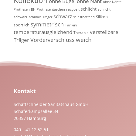
Kollektion
ohne Bügel
ohne Naht
ohne Nähte
schlicht
recycelt
schlicht
Prothesen-BH
Prothesentaschen
schwarz
Silikon
schwarz
schmale Träger
selbsthaftend
symmetrisch
sportlich
Tankini
temperaturausgleichend
verstellbare
Therapie
weich
Vorderverschluss
Träger
Kontakt
Schattschneider Sanitätshaus GmbH
Schäferkampsallee 34
20357 Hamburg
040 – 41 12 52 51