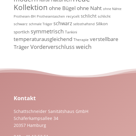
Narbe
Kollektion
ohne Bügel
ohne Naht
ohne Nähte
schlicht
recycelt
schlicht
Prothesen-BH
Prothesentaschen
schwarz
Silikon
schwarz
schmale Träger
selbsthaftend
symmetrisch
sportlich
Tankini
temperaturausgleichend
verstellbare
Therapie
weich
Vorderverschluss
Träger
Kontakt
Schattschneider Sanitätshaus GmbH
Schäferkampsallee 34
20357 Hamburg