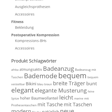
Ausgleichsprothesen
Accessoires
Fitness
Bekleidung
Postoperative Kompression
Kompressions-BHs
Accessoires
Produkt Schlagwörter
Badeanzug
atmungsaktiv
Badeanzug mit
afrika
bequem
Bademode
Taschen
bequem
breite Träger
bunt
Bikini
blau
verstellbar
braun
elegant
elegante Musterung
feine
leicht
hoher Baumwollanteil
mit
Spitze
marine
mit Tasche
mit Taschen
Prothesentaschen
neue
modern
natürlich