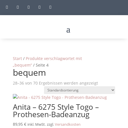





Start
/
Produkte verschlagwortet mit
„bequem“
/ Seite 4
bequem
28–36 von 70 Ergebnissen werden angezeigt
Anita – 6275 Style Togo –
Prothesen-Badeanzug
89,95
€
inkl. MwSt.
zzgl.
Versandkosten