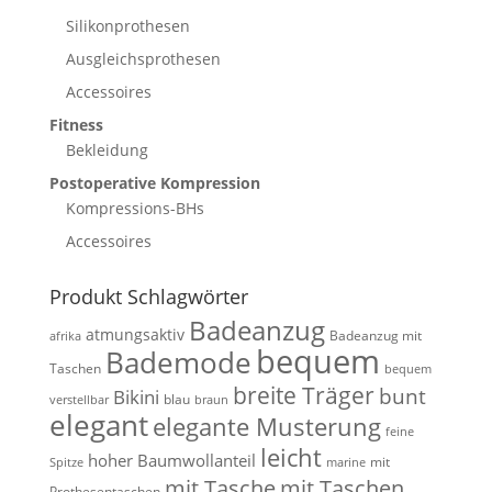
Silikonprothesen
Ausgleichsprothesen
Accessoires
Fitness
Bekleidung
Postoperative Kompression
Kompressions-BHs
Accessoires
Produkt Schlagwörter
Badeanzug
atmungsaktiv
Badeanzug mit
afrika
bequem
Bademode
Taschen
bequem
breite Träger
bunt
Bikini
blau
verstellbar
braun
elegant
elegante Musterung
feine
leicht
hoher Baumwollanteil
mit
Spitze
marine
mit Tasche
mit Taschen
Prothesentaschen