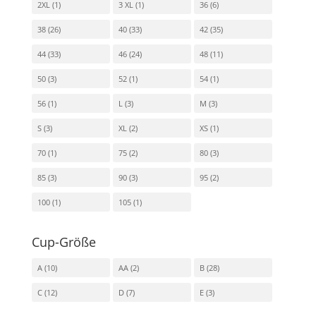
2XL
(1)
3 XL
(1)
36
(6)
38
(26)
40
(33)
42
(35)
44
(33)
46
(24)
48
(11)
50
(3)
52
(1)
54
(1)
56
(1)
L
(3)
M
(3)
S
(3)
XL
(2)
XS
(1)
70
(1)
75
(2)
80
(3)
85
(3)
90
(3)
95
(2)
100
(1)
105
(1)
Cup-Größe
A
(10)
AA
(2)
B
(28)
C
(12)
D
(7)
E
(3)