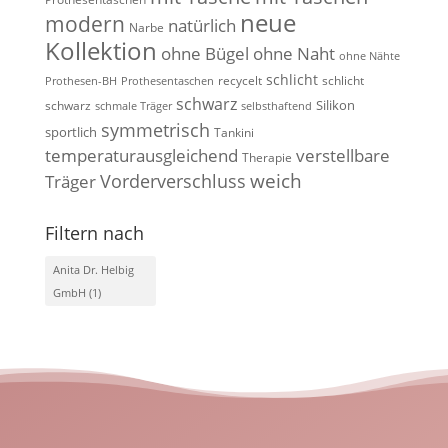
neue
modern
natürlich
Narbe
Kollektion
ohne Bügel
ohne Naht
ohne Nähte
schlicht
recycelt
schlicht
Prothesen-BH
Prothesentaschen
schwarz
Silikon
schwarz
schmale Träger
selbsthaftend
symmetrisch
sportlich
Tankini
temperaturausgleichend
verstellbare
Therapie
weich
Vorderverschluss
Träger
Filtern nach
Anita Dr. Helbig
GmbH
(1)