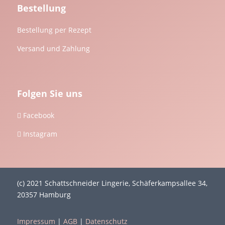
Bestellung
Bestellung per Rezept
Versand und Zahlung
Folgen Sie uns
Facebook

Instagram

(c) 2021 Schattschneider Lingerie, Schäferkampsallee 34,
20357 Hamburg
Impressum
|
AGB
|
Datenschutz