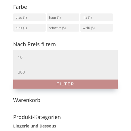
Farbe
blau
(1)
haut
(1)
lila
(1)
pink
(1)
schwarz
(5)
weiß
(3)
Nach Preis filtern
Min.
Preis
Max.
Preis
FILTER
Warenkorb
Produkt-Kategorien
Lingerie und Dessous